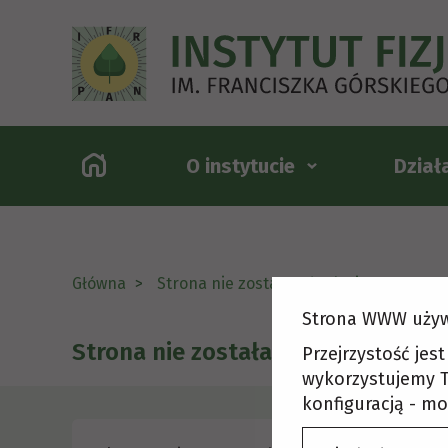
O instytucie
Dział
Główna
Strona nie została odnaleziona
Strona WWW używ
Strona nie została odnaleziona
Przejrzystość jes
wykorzystujemy T
konfiguracją - mo