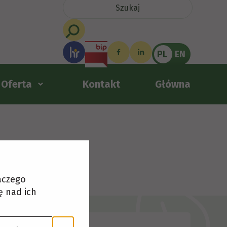
PL
EN
Oferta
Kontakt
Główna
laczego
ę nad ich