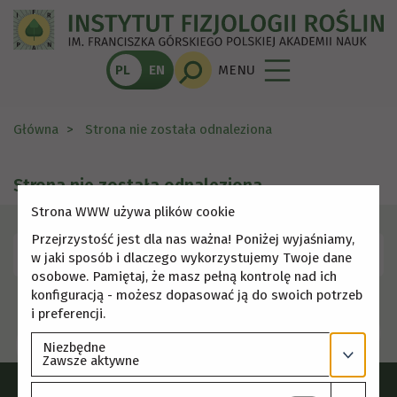
PL
EN
MENU
Główna
Strona nie została odnaleziona
Strona nie została odnaleziona
Strona WWW używa plików cookie
Przejrzystość jest dla nas ważna! Poniżej wyjaśniamy,
Skorzystaj z menu, aby wybrać inną stronę.
w jaki sposób i dlaczego wykorzystujemy Twoje dane
osobowe. Pamiętaj, że masz pełną kontrolę nad ich
konfiguracją - możesz dopasować ją do swoich potrzeb
i preferencji.
Niezbędne
Zawsze aktywne