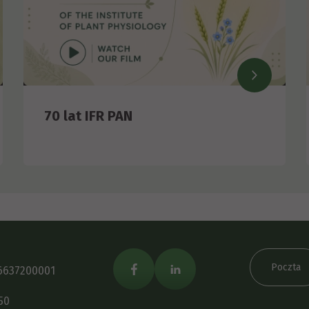
70 lat IFR PAN
Poczta
6637200001
50