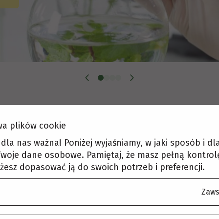
Acta Physiologiae
a plików cookie
ria
Ofer
Plantarum
t dla nas ważna! Poniżej wyjaśniamy, w jaki sposób i d
woje dane osobowe. Pamiętaj, że masz pełną kontrol
żesz dopasować ją do swoich potrzeb i preferencji.
Zaws