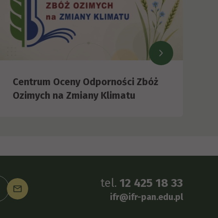
Centrum Oceny Odporności Zbóż
Ozimych na Zmiany Klimatu
tel.
12 425 18 33
ifr@ifr-pan.edu.pl