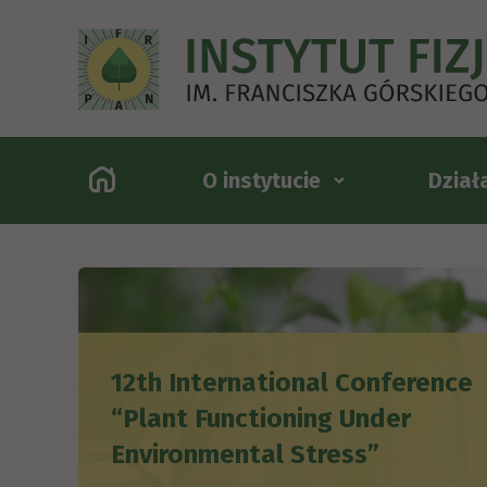
INSTYTUT
FIZJOLOGII
ROŚLIN
O instytucie
Dział
12th International Conference
“Plant Functioning Under
Environmental Stress”