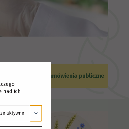
ty pracy
Zamówienia publiczne
laczego
ę nad ich
ze aktywne