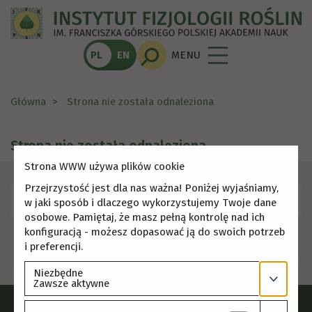
PL
EN
MENU
Główna
Strona nie została odnaleziona
Strona nie została odnaleziona
Strona WWW używa plików cookie
Przejrzystość jest dla nas ważna! Poniżej wyjaśniamy,
Skorzystaj z menu, aby wybrać inną stronę.
w jaki sposób i dlaczego wykorzystujemy Twoje dane
osobowe. Pamiętaj, że masz pełną kontrolę nad ich
konfiguracją - możesz dopasować ją do swoich potrzeb
i preferencji.
Niezbędne
Zawsze aktywne