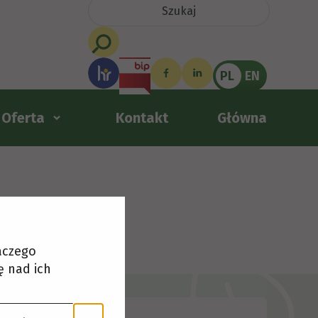
PL
EN
Oferta
Kontakt
Główna
laczego
ę nad ich