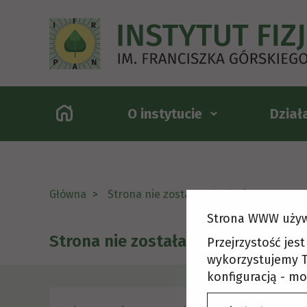
O instytucie
Dział
Główna
Strona nie została odnaleziona
Strona WWW używ
Strona nie została odnaleziona
Przejrzystość jes
wykorzystujemy T
konfiguracją - mo