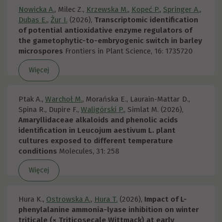
Nowicka A.
, Milec Z.,
Krzewska M.
,
Kopeć P.
,
Springer A.
,
Dubas E.
,
Żur I.
(2026),
Transcriptomic identification
of potential antioxidative enzyme regulators of
the gametophytic-to-embryogenic switch in barley
microspores
Frontiers in Plant Science, 16: 1735720
Więcej
Ptak A.,
Warchoł M.
, Morańska E., Laurain-Mattar D.,
Spina R., Dupire F.,
Waligórski P.
, Simlat M. (2026),
Amaryllidaceae alkaloids and phenolic acids
identification in Leucojum aestivum L. plant
cultures exposed to different temperature
conditions
Molecules, 31: 258
Więcej
Hura K.,
Ostrowska A.
,
Hura T.
(2026),
Impact of L-
phenylalanine ammonia-lyase inhibition on winter
triticale (× Triticosecale Wittmack) at early