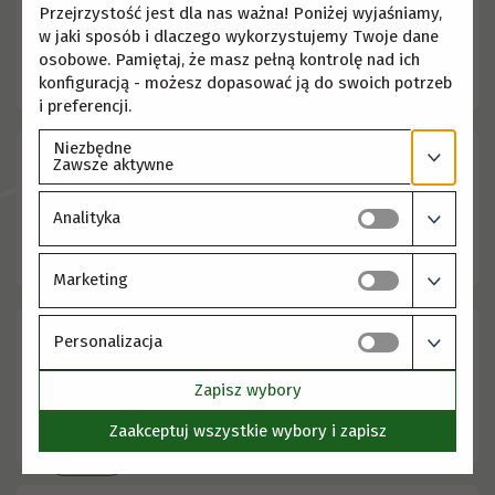
same genotype of spring triticale exhibit different
Przejrzystość jest dla nas ważna! Poniżej wyjaśniamy,
response to drought and early rehydration
Plant
w jaki sposób i dlaczego wykorzystujemy Twoje dane
and Soil
osobowe. Pamiętaj, że masz pełną kontrolę nad ich
konfiguracją - możesz dopasować ją do swoich potrzeb
Więcej
i preferencji.
Niezbędne
Ostrowska A.
, Kováč J., Ďurkovič J., Hesse L. (2026),
Zawsze aktywne
Editorial: Advanced imaging in plants: exploring
development and function
Frontiers in Plant Science,
Analityka
17: 1784311
Więcej
Marketing
Pilarska M.
(2026),
Facultative CAM and
Personalizacja
photosynthetic electron transport: unravelling the
salinity acclimation puzzle in Mesembryanthemum
Zapisz wybory
crystallinum
Frontiers in Plant Science, 17: 1753517
Zaakceptuj wszystkie wybory i zapisz
Więcej