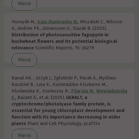
Więcej
Hornyák M.,
Kula-Maximenko M.
, Miszalski Z., Nilsson
A., Andrén PE., Göransson U., Slazak B. (2025),
Distribution of photosensitive fagopyrin in
buckwheat flowers and its potential biological
relevance
Scientific Reports, 15: 36279
Więcej
Banaś AK. , Grzyb J., Zgłobicki P., Pacak A., Myśliwa-
Kurdziel B., Leja K., Kozieradzka-Kiszkurno M.,
Kłodawska K., Konieczny R.,
Pilarska M.
,
Niewiadomska
E.
, Bażant A., et al. (2025),
GERALT, a
cryptochrome/photolyase family protein, is
essential for young chloroplast development and
function with its importance decreasing in older
plants
Plant and Cell Physiology: pcaf134
Więcej