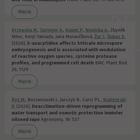
Więcej
Krzewska M.
,
Springer A.
,
Kopeć P.
,
Nowicka A.
, Zbyněk
Milec, Kenji Yamada, Jana Moravčíková,
Żur I.
,
Dubas E.
(2026),
5-azacytidine affects triticale microspore
embryogenesis and is associated with modulation
of reactive oxygen species, cysteine protease
profiles, and programmed cell death
BMC Plant Biol
26, 1129
Więcej
Ryś M.
, Bocianowski J., Jurczyk B., Curci PL.,
Waligórski
P.
(2026),
Deacclimation-driven reprogramming of
water transport and osmotic protection inwinter
oilseed rape
Agronomy, 16: 537
Więcej