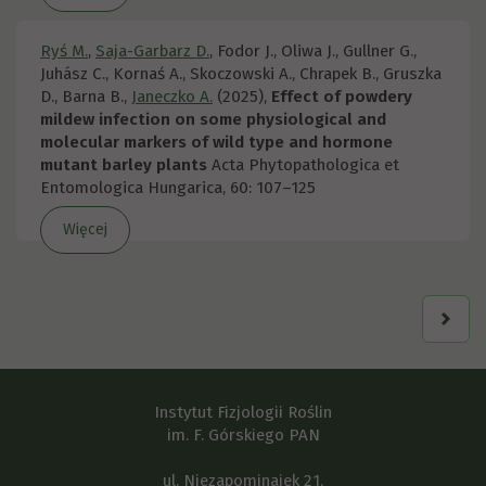
Ryś M.
,
Saja-Garbarz D.
, Fodor J., Oliwa J., Gullner G.,
Juhász C., Kornaś A., Skoczowski A., Chrapek B., Gruszka
D., Barna B.,
Janeczko A.
(2025),
Effect of powdery
mildew infection on some physiological and
molecular markers of wild type and hormone
mutant barley plants
Acta Phytopathologica et
Entomologica Hungarica, 60: 107–125
Więcej
Instytut Fizjologii Roślin
im. F. Górskiego PAN
ul. Niezapominajek 21,