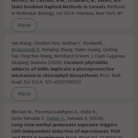
Wittm.). In: Castillo, A.M., Echávarri, B., Vallés, M.P.
(eds) Doubled Haploid Methods in Cereals
Methods
in Molecular Biology, vol 3029. Humana, New York, NY
Więcej
Yan Wang, Chunhui Hou, Nathan C. Rockwell,
Brzezowski P.
, Weiqing Zhang, Xiahe Huang, Qiuling
Fan, Yingchun Wang, Bernhard Grimm, J. Clark Lagarias,
Deqiang Duanmu (2026),
Covalent phytobilin
adducts of GUN4 implicate a photoprotective
mechanism in chlorophyll biosynthesis
Proc. Natl.
Acad. Sci. U.S.A. 123: e2533100123
Więcej
Mirzaei M., Poormassalehgoo A., Endo K.,
Goto‑Yamada S.,
Dubas E.
, Yamada K. (2026),
Long‑term methyl jasmonate exposure triggers
COI1‑independent induction of myrosinases TGG1
and TGG2 in Arabidopsis
Front. Plant Sci. 17:1801473