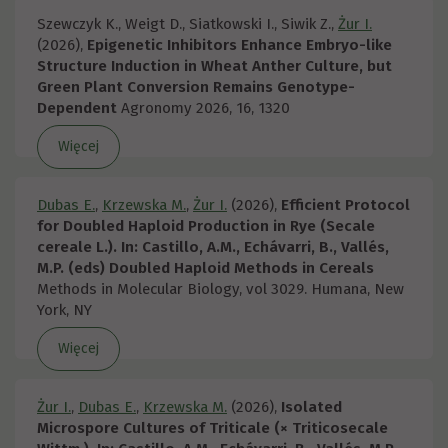
Szewczyk K., Weigt D., Siatkowski I., Siwik Z.,
Żur I.
(2026),
Epigenetic Inhibitors Enhance Embryo-like
Structure Induction in Wheat Anther Culture, but
Green Plant Conversion Remains Genotype-
Dependent
Agronomy 2026, 16, 1320
Więcej
Dubas E.
,
Krzewska M.
,
Żur I.
(2026),
Efficient Protocol
for Doubled Haploid Production in Rye (Secale
cereale L.). In: Castillo, A.M., Echávarri, B., Vallés,
M.P. (eds) Doubled Haploid Methods in Cereals
Methods in Molecular Biology, vol 3029. Humana, New
York, NY
Więcej
Żur I.
,
Dubas E.
,
Krzewska M.
(2026),
Isolated
Microspore Cultures of Triticale (× Triticosecale