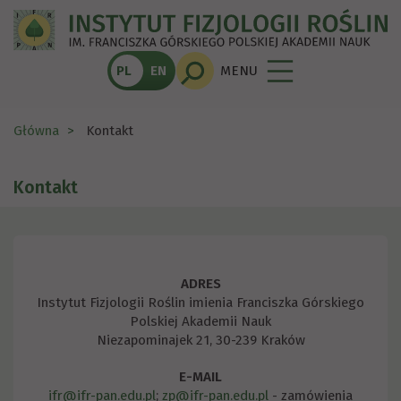
PL
EN
MENU
Główna
Kontakt
Kontakt
ADRES
Instytut Fizjologii Roślin imienia Franciszka Górskiego
Polskiej Akademii Nauk
Niezapominajek 21, 30-239 Kraków
E-MAIL
ifr@ifr-pan.edu.pl
;
zp@ifr-pan.edu.pl
- zamówienia