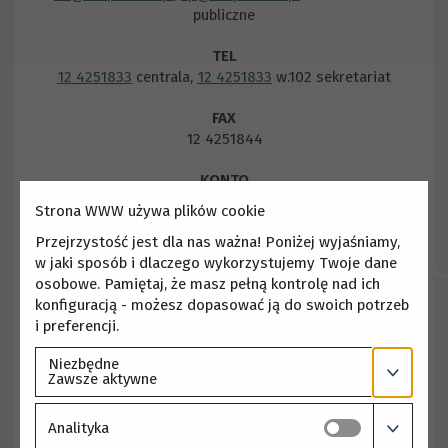
publiczne
TEL
12 4251833
centrala,
12 4251833
w.102 sekretariat
FAX
12 4251844
KONTO
31 1130 1150 0012 1266 3720 0001
Strona WWW używa plików cookie
Przejrzystość jest dla nas ważna! Poniżej wyjaśniamy,
NIP
PL6772212521;
REGON
356730850
w jaki sposób i dlaczego wykorzystujemy Twoje dane
LABORATORIUM FITOTRON
osobowe. Pamiętaj, że masz pełną kontrolę nad ich
Podłużna 3, 30-239 Kraków; tel.
12 4253301
konfiguracją - możesz dopasować ją do swoich potrzeb
i preferencji.
+
Niezbędne
−
Zawsze aktywne
Analityka