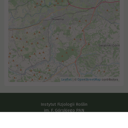
| ©
contributors
Leaflet
OpenStreetMap
Instytut Fizjologii Roślin
im. F. Górskiego PAN
ul. Niezapominajek 21,