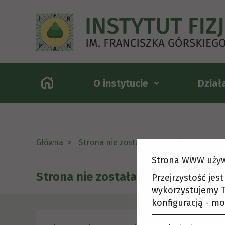
O instytucie
Dział
Główna
Strona nie została odnaleziona
Strona WWW używ
Strona nie została odnaleziona
Przejrzystość jes
wykorzystujemy T
konfiguracją - mo