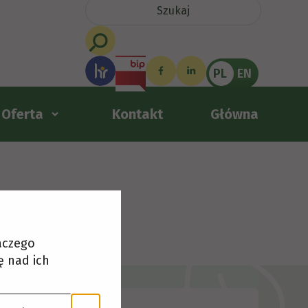
PL
EN
Oferta
Kontakt
Główna
laczego
ę nad ich