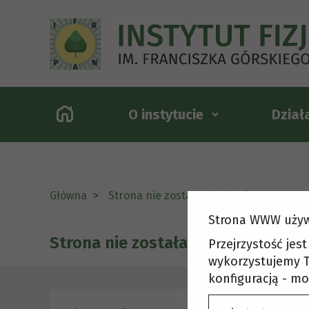
O instytucie
Dział
Główna
Strona nie została odnaleziona
Strona WWW używ
Strona nie została odnaleziona
Przejrzystość jes
wykorzystujemy T
konfiguracją - mo