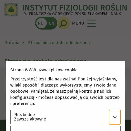
PL
EN
MENU
Główna
Strona nie została odnaleziona
Strona nie została odnaleziona
Strona WWW używa plików cookie
Przejrzystość jest dla nas ważna! Poniżej wyjaśniamy,
Skorzystaj z menu, aby wybrać inną stronę.
w jaki sposób i dlaczego wykorzystujemy Twoje dane
osobowe. Pamiętaj, że masz pełną kontrolę nad ich
konfiguracją - możesz dopasować ją do swoich potrzeb
i preferencji.
Niezbędne
Zawsze aktywne