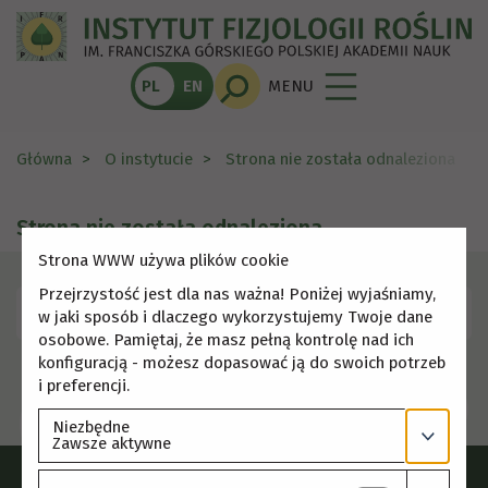
PL
EN
MENU
Główna
O instytucie
Strona nie została odnaleziona
Strona nie została odnaleziona
Strona WWW używa plików cookie
Przejrzystość jest dla nas ważna! Poniżej wyjaśniamy,
Skorzystaj z menu, aby wybrać inną stronę.
w jaki sposób i dlaczego wykorzystujemy Twoje dane
osobowe. Pamiętaj, że masz pełną kontrolę nad ich
konfiguracją - możesz dopasować ją do swoich potrzeb
i preferencji.
Niezbędne
Zawsze aktywne