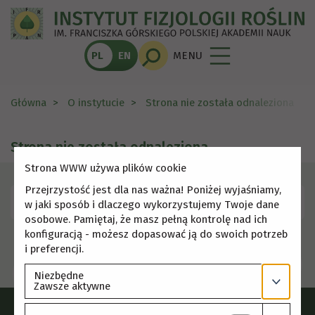
PL
EN
MENU
Główna
O instytucie
Strona nie została odnaleziona
Strona nie została odnaleziona
Strona WWW używa plików cookie
Przejrzystość jest dla nas ważna! Poniżej wyjaśniamy,
Skorzystaj z menu, aby wybrać inną stronę.
w jaki sposób i dlaczego wykorzystujemy Twoje dane
osobowe. Pamiętaj, że masz pełną kontrolę nad ich
konfiguracją - możesz dopasować ją do swoich potrzeb
i preferencji.
Niezbędne
Zawsze aktywne