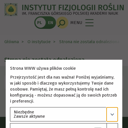
PL
EN
MENU
Główna
O instytucie
Strona nie została odnaleziona
Strona nie została odnaleziona
Strona WWW używa plików cookie
Przejrzystość jest dla nas ważna! Poniżej wyjaśniamy,
Skorzystaj z menu, aby wybrać inną stronę.
w jaki sposób i dlaczego wykorzystujemy Twoje dane
osobowe. Pamiętaj, że masz pełną kontrolę nad ich
konfiguracją - możesz dopasować ją do swoich potrzeb
i preferencji.
Niezbędne
Zawsze aktywne