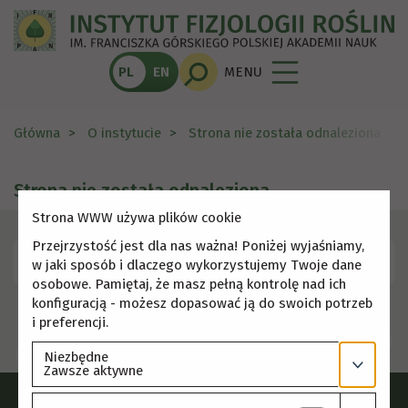
PL
EN
MENU
Główna
O instytucie
Strona nie została odnaleziona
Strona nie została odnaleziona
Strona WWW używa plików cookie
Przejrzystość jest dla nas ważna! Poniżej wyjaśniamy,
Skorzystaj z menu, aby wybrać inną stronę.
w jaki sposób i dlaczego wykorzystujemy Twoje dane
osobowe. Pamiętaj, że masz pełną kontrolę nad ich
konfiguracją - możesz dopasować ją do swoich potrzeb
i preferencji.
Niezbędne
Zawsze aktywne