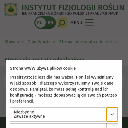
PL
EN
MENU
Główna
O instytucie
Strona nie została odnaleziona
Strona nie została odnaleziona
Strona WWW używa plików cookie
Przejrzystość jest dla nas ważna! Poniżej wyjaśniamy,
Skorzystaj z menu, aby wybrać inną stronę.
w jaki sposób i dlaczego wykorzystujemy Twoje dane
osobowe. Pamiętaj, że masz pełną kontrolę nad ich
konfiguracją - możesz dopasować ją do swoich potrzeb
i preferencji.
Niezbędne
Zawsze aktywne