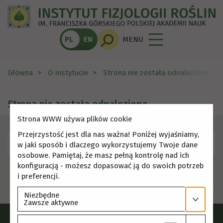
PL
EN
MENU
Główna
O instytucie
Strona nie została odnaleziona
Strona nie została odnaleziona
Strona WWW używa plików cookie
Przejrzystość jest dla nas ważna! Poniżej wyjaśniamy,
Skorzystaj z menu, aby wybrać inną stronę.
w jaki sposób i dlaczego wykorzystujemy Twoje dane
osobowe. Pamiętaj, że masz pełną kontrolę nad ich
konfiguracją - możesz dopasować ją do swoich potrzeb
i preferencji.
Niezbędne
Zawsze aktywne