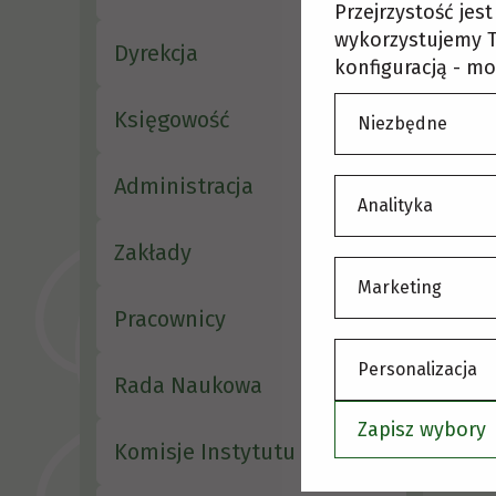
S
Przejrzystość jes
wykorzystujemy T
Dyrekcja
konfiguracją - mo
Księgowość
Niezbędne
Administracja
Analityka
Zakłady
Marketing
Pracownicy
Personalizacja
Rada Naukowa
Zapisz wybory
Komisje Instytutu