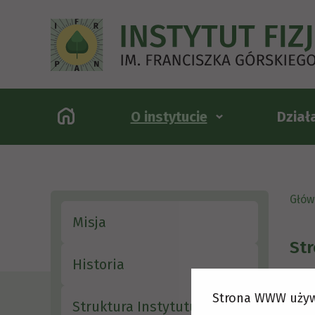
O instytucie
Dział
Głów
Misja
Str
Historia
Strona WWW używ
Struktura Instytutu