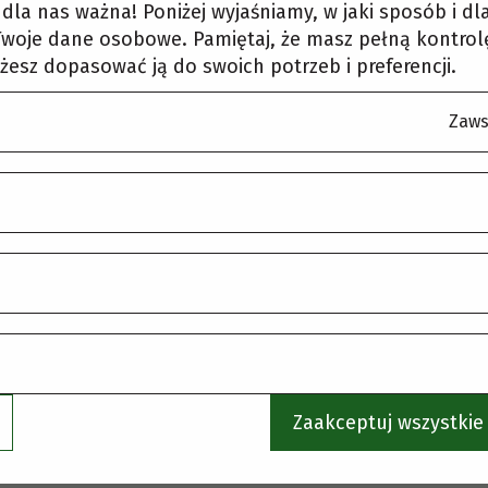
korzystaj z menu, aby wybrać inną stronę.
t dla nas ważna! Poniżej wyjaśniamy, w jaki sposób i d
woje dane osobowe. Pamiętaj, że masz pełną kontrol
żesz dopasować ją do swoich potrzeb i preferencji.
Zaws
Zaakceptuj wszystkie 