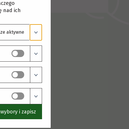
laczego
ę nad ich
ze aktywne
wybory i zapisz