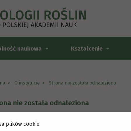
alność naukowa
Kształcenie
na
O instytucie
Strona nie została odnaleziona
ona nie została odnaleziona
a plików cookie