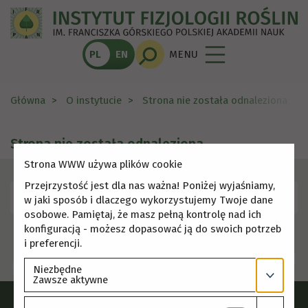
PL
EN
MENU
Główna
O instytucie
Strona nie została odnaleziona
Strona nie została odnaleziona
Strona WWW używa plików cookie
Przejrzystość jest dla nas ważna! Poniżej wyjaśniamy,
Skorzystaj z menu, aby wybrać inną stronę.
w jaki sposób i dlaczego wykorzystujemy Twoje dane
osobowe. Pamiętaj, że masz pełną kontrolę nad ich
konfiguracją - możesz dopasować ją do swoich potrzeb
i preferencji.
Niezbędne
Zawsze aktywne