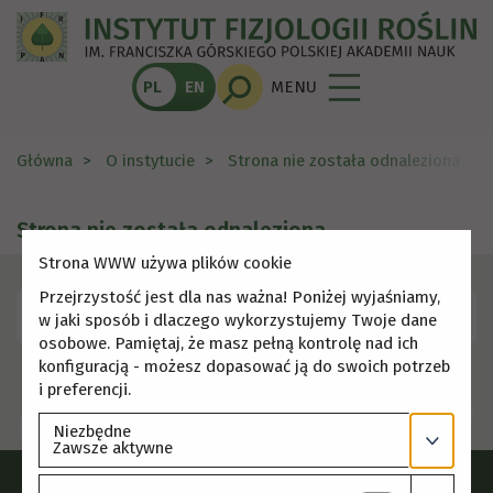
PL
EN
MENU
Główna
O instytucie
Strona nie została odnaleziona
Strona nie została odnaleziona
Strona WWW używa plików cookie
Przejrzystość jest dla nas ważna! Poniżej wyjaśniamy,
Skorzystaj z menu, aby wybrać inną stronę.
w jaki sposób i dlaczego wykorzystujemy Twoje dane
osobowe. Pamiętaj, że masz pełną kontrolę nad ich
konfiguracją - możesz dopasować ją do swoich potrzeb
i preferencji.
Niezbędne
Zawsze aktywne