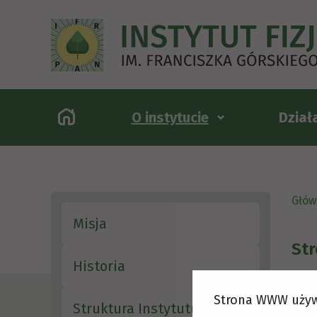
O instytucie
Dział
Głów
Misja
Str
Historia
Strona WWW używ
Struktura Instytutu