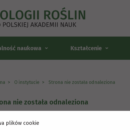
alność naukowa
Kształcenie
na
O instytucie
Strona nie została odnaleziona
ona nie została odnaleziona
a plików cookie