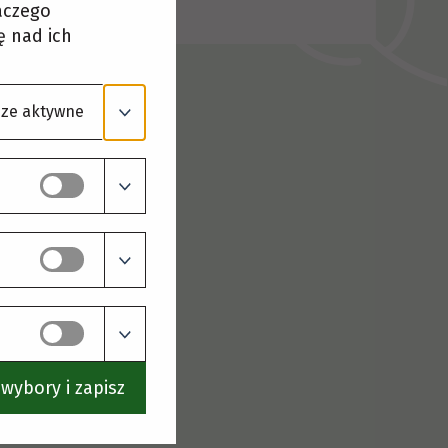
laczego
ę nad ich
ze aktywne
wybory i zapisz