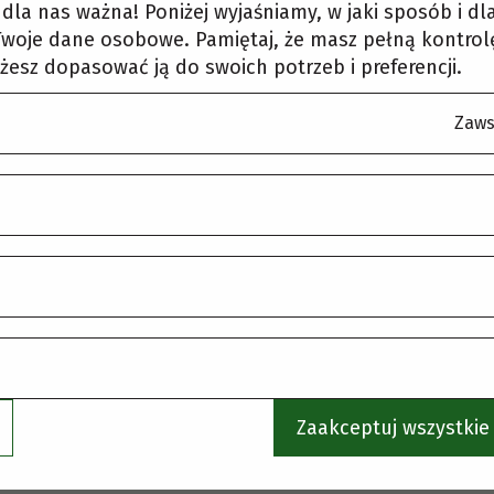
korzystaj z menu, aby wybrać inną stronę.
t dla nas ważna! Poniżej wyjaśniamy, w jaki sposób i d
woje dane osobowe. Pamiętaj, że masz pełną kontrol
żesz dopasować ją do swoich potrzeb i preferencji.
Zaws
Zaakceptuj wszystkie 