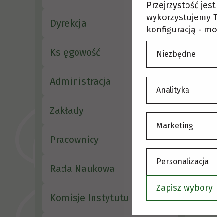
S
Przejrzystość jes
wykorzystujemy T
Dyrekcja
konfiguracją - mo
Księgowość
Niezbędne
Administracja
Analityka
Zakłady
Marketing
Pracownicy
Personalizacja
Rada Naukowa
Zapisz wybory
Komisje Instytutu