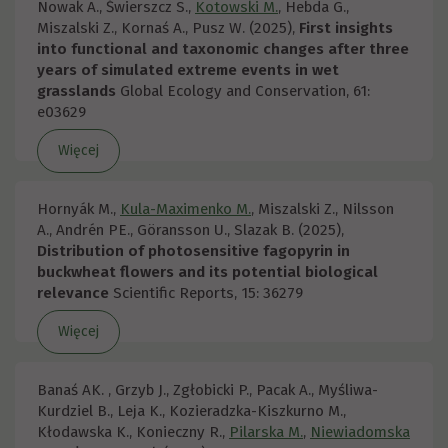
Nowak A., Świerszcz S.,
Kotowski M.
, Hebda G.,
Miszalski Z., Kornaś A., Pusz W. (2025),
First insights
into functional and taxonomic changes after three
years of simulated extreme events in wet
grasslands
Global Ecology and Conservation, 61:
e03629
Więcej
Hornyák M.,
Kula-Maximenko M.
, Miszalski Z., Nilsson
A., Andrén PE., Göransson U., Slazak B. (2025),
Distribution of photosensitive fagopyrin in
buckwheat flowers and its potential biological
relevance
Scientific Reports, 15: 36279
Więcej
Banaś AK. , Grzyb J., Zgłobicki P., Pacak A., Myśliwa-
Kurdziel B., Leja K., Kozieradzka-Kiszkurno M.,
Kłodawska K., Konieczny R.,
Pilarska M.
,
Niewiadomska