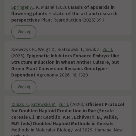
Springer A.
, K. Musiał (2026),
Basis of apomixis in
flowering plants – state of the art and research
perspectives
Plant Reproduction (2026) 39:7
Więcej
Szewczyk K., Weigt D., Siatkowski I., Siwik Z.,
Żur I.
(2026),
Epigenetic Inhibitors Enhance Embryo-like
Structure Induction in Wheat Anther Culture, but
Green Plant Conversion Remains Genotype-
Dependent
Agronomy 2026, 16, 1320
Więcej
Dubas E.
,
Krzewska M.
,
Żur I.
(2026),
Efficient Protocol
for Doubled Haploid Production in Rye (Secale
cereale L.). In: Castillo, A.M., Echávarri, B., Vallés,
M.P. (eds) Doubled Haploid Methods in Cereals
Methods in Molecular Biology, vol 3029. Humana, New