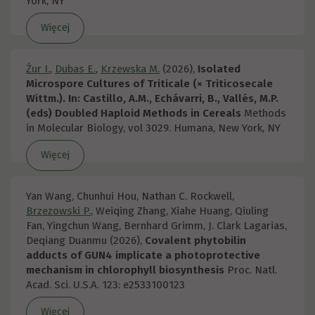
York, NY
Więcej
Żur I.
,
Dubas E.
,
Krzewska M.
(2026),
Isolated
Microspore Cultures of Triticale (× Triticosecale
Wittm.). In: Castillo, A.M., Echávarri, B., Vallés, M.P.
(eds) Doubled Haploid Methods in Cereals
Methods
in Molecular Biology, vol 3029. Humana, New York, NY
Więcej
Yan Wang, Chunhui Hou, Nathan C. Rockwell,
Brzezowski P.
, Weiqing Zhang, Xiahe Huang, Qiuling
Fan, Yingchun Wang, Bernhard Grimm, J. Clark Lagarias,
Deqiang Duanmu (2026),
Covalent phytobilin
adducts of GUN4 implicate a photoprotective
mechanism in chlorophyll biosynthesis
Proc. Natl.
Acad. Sci. U.S.A. 123: e2533100123
Więcej