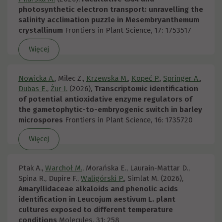
photosynthetic electron transport: unravelling the
salinity acclimation puzzle in Mesembryanthemum
crystallinum
Frontiers in Plant Science, 17: 1753517
Więcej
Nowicka A.
, Milec Z.,
Krzewska M.
,
Kopeć P.
,
Springer A.
,
Dubas E.
,
Żur I.
(2026),
Transcriptomic identification
of potential antioxidative enzyme regulators of
the gametophytic-to-embryogenic switch in barley
microspores
Frontiers in Plant Science, 16: 1735720
Więcej
Ptak A.,
Warchoł M.
, Morańska E., Laurain-Mattar D.,
Spina R., Dupire F.,
Waligórski P.
, Simlat M. (2026),
Amaryllidaceae alkaloids and phenolic acids
identification in Leucojum aestivum L. plant
cultures exposed to different temperature
conditions
Molecules, 31: 258