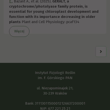
E.
, Bażant A., et al. (2025),
GERALT, a
cryptochrome/photolyase family protein, is
essential for young chloroplast development and
function with its importance decreasing in older
plants
Plant and Cell Physiology: pcaf134
Więcej
Instytut Fizjologii Roślin
im. F. Górskiego PAN
ul. Niezapominajek 21,
30-239 Kraków
Bank: 31113011500012126637200001
NIP: 677 221 25 21