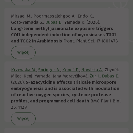
Mirzaei M., Poormassalehgoo A., Endo K.,
Goto‑Yamada S.,
Dubas E.
, Yamada K. (2026),
Long‑term methyl jasmonate exposure triggers
COI1‑independent induction of myrosinases TGG1
and TGG2 in Arabidopsis
Front. Plant Sci. 17:1801473
Więcej
Krzewska M.
,
Springer A.
,
Kopeć P.
,
Nowicka A.
, Zbyněk
Milec, Kenji Yamada, Jana Moravčíková,
Żur I.
,
Dubas E.
(2026),
5-azacytidine affects triticale microspore
embryogenesis and is associated with modulation
of reactive oxygen species, cysteine protease
profiles, and programmed cell death
BMC Plant Biol
26, 1129
Więcej