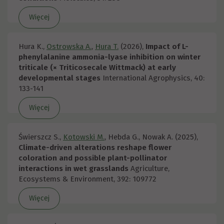
Więcej
Hura K.,
Ostrowska A.
,
Hura T.
(2026),
Impact of L-
phenylalanine ammonia-lyase inhibition on winter
triticale (× Triticosecale Wittmack) at early
developmental stages
International Agrophysics, 40:
133-141
Więcej
Świerszcz S.,
Kotowski M.
, Hebda G., Nowak A. (2025),
Climate-driven alterations reshape flower
coloration and possible plant-pollinator
interactions in wet grasslands
Agriculture,
Ecosystems & Environment, 392: 109772
Więcej