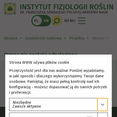
PL
EN
MENU
Główna
Działalność naukowa
Projekty
Strona nie zo
Strona nie została odnaleziona
Strona WWW używa plików cookie
Przejrzystość jest dla nas ważna! Poniżej wyjaśniamy,
Skorzystaj z menu, aby wybrać inną stronę.
w jaki sposób i dlaczego wykorzystujemy Twoje dane
osobowe. Pamiętaj, że masz pełną kontrolę nad ich
konfiguracją - możesz dopasować ją do swoich potrzeb
i preferencji.
Niezbędne
Zawsze aktywne