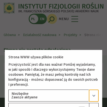
PL
EN
MENU
Główna
Działalność naukowa
Projekty
Strona nie zo
Strona nie została odnaleziona
Strona WWW używa plików cookie
Przejrzystość jest dla nas ważna! Poniżej wyjaśniamy,
Skorzystaj z menu, aby wybrać inną stronę.
w jaki sposób i dlaczego wykorzystujemy Twoje dane
osobowe. Pamiętaj, że masz pełną kontrolę nad ich
konfiguracją - możesz dopasować ją do swoich potrzeb
i preferencji.
Niezbędne
Zawsze aktywne