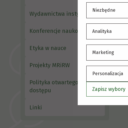
S
Niezbędne
Wydawnictwa instytutu
Konferencje naukowe
Analityka
Etyka w nauce
Marketing
Projekty MRiRW
Personalizacja
Polityka otwartego
Zapisz wybory
dostępu
Linki