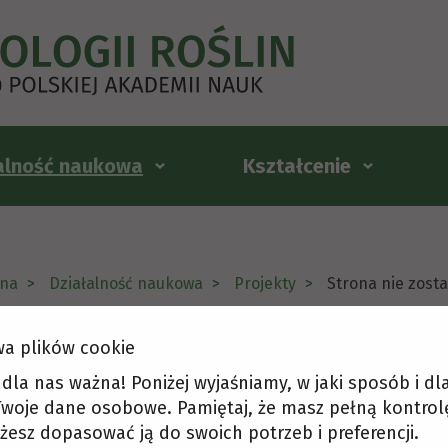
alność naukowa
Kształcenie
na
Działalność naukowa
Projekty
Strona nie zost
a plików cookie
ona nie została odnaleziona
t dla nas ważna! Poniżej wyjaśniamy, w jaki sposób i d
woje dane osobowe. Pamiętaj, że masz pełną kontrol
żesz dopasować ją do swoich potrzeb i preferencji.