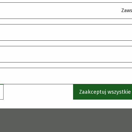
korzystaj z menu, aby wybrać inną stronę.
Zaws
Zaakceptuj wszystkie 