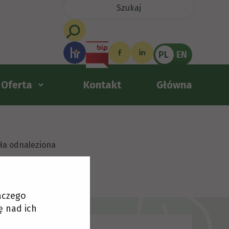
PL
EN
Oferta
Kontakt
Główna
ała odnaleziona
laczego
ę nad ich