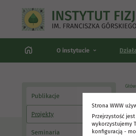
O instytucie
Dział
Głów
Publikacje
Strona WWW używ
Str
Projekty
Przejrzystość jes
wykorzystujemy T
konfiguracją - mo
Seminaria