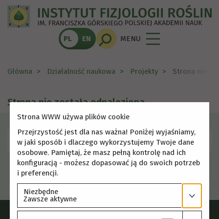
PL
EN
MENU
Główna
Działalność naukowa
Projekty
Strona nie zo
Strona nie została odnaleziona
Strona WWW używa plików cookie
Przejrzystość jest dla nas ważna! Poniżej wyjaśniamy,
Skorzystaj z menu, aby wybrać inną stronę.
w jaki sposób i dlaczego wykorzystujemy Twoje dane
osobowe. Pamiętaj, że masz pełną kontrolę nad ich
konfiguracją - możesz dopasować ją do swoich potrzeb
i preferencji.
Niezbędne
Zawsze aktywne