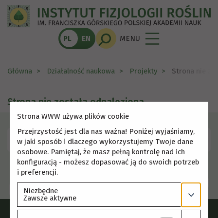
PL
EN
MENU
Główna
Działalność naukowa
Projekty
Strona nie zo
Strona nie została odnaleziona
Strona WWW używa plików cookie
Przejrzystość jest dla nas ważna! Poniżej wyjaśniamy,
Skorzystaj z menu, aby wybrać inną stronę.
w jaki sposób i dlaczego wykorzystujemy Twoje dane
osobowe. Pamiętaj, że masz pełną kontrolę nad ich
konfiguracją - możesz dopasować ją do swoich potrzeb
i preferencji.
Niezbędne
Zawsze aktywne