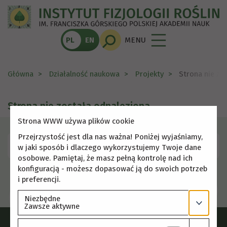
PL
EN
MENU
Główna
Działalność naukowa
Projekty
Strona nie zo
Strona nie została odnaleziona
Strona WWW używa plików cookie
Przejrzystość jest dla nas ważna! Poniżej wyjaśniamy,
Skorzystaj z menu, aby wybrać inną stronę.
w jaki sposób i dlaczego wykorzystujemy Twoje dane
osobowe. Pamiętaj, że masz pełną kontrolę nad ich
konfiguracją - możesz dopasować ją do swoich potrzeb
i preferencji.
Niezbędne
Zawsze aktywne