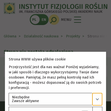
PL
EN
MENU
Główna
Działalność naukowa
Projekty
Strona nie zo
Strona nie została odnaleziona
Strona WWW używa plików cookie
Przejrzystość jest dla nas ważna! Poniżej wyjaśniamy,
Skorzystaj z menu, aby wybrać inną stronę.
w jaki sposób i dlaczego wykorzystujemy Twoje dane
osobowe. Pamiętaj, że masz pełną kontrolę nad ich
konfiguracją - możesz dopasować ją do swoich potrzeb
i preferencji.
Niezbędne
Zawsze aktywne