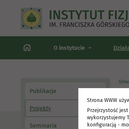
O instytucie
Dział
Głów
Publikacje
Strona WWW używ
Str
Projekty
Przejrzystość jes
wykorzystujemy T
konfiguracją - mo
Seminaria