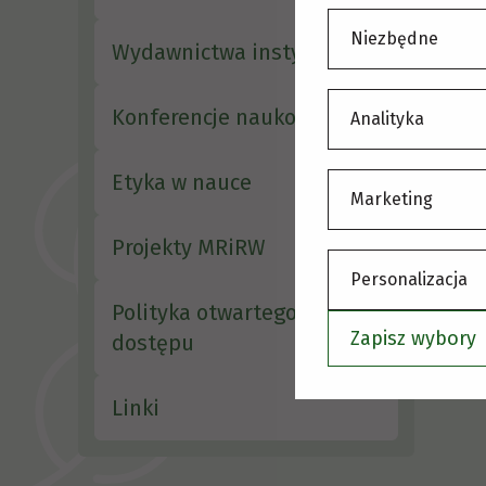
S
Niezbędne
Wydawnictwa instytutu
Konferencje naukowe
Analityka
Etyka w nauce
Marketing
Projekty MRiRW
Personalizacja
Polityka otwartego
Zapisz wybory
dostępu
Linki