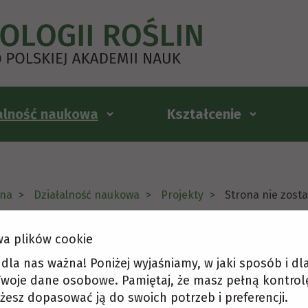
alność naukowa
Kształcenie
na
Działalność naukowa
Projekty
Strona nie zost
a plików cookie
ona nie została odnaleziona
t dla nas ważna! Poniżej wyjaśniamy, w jaki sposób i d
woje dane osobowe. Pamiętaj, że masz pełną kontrol
żesz dopasować ją do swoich potrzeb i preferencji.