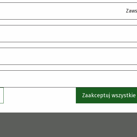
korzystaj z menu, aby wybrać inną stronę.
Zaws
Zaakceptuj wszystkie 