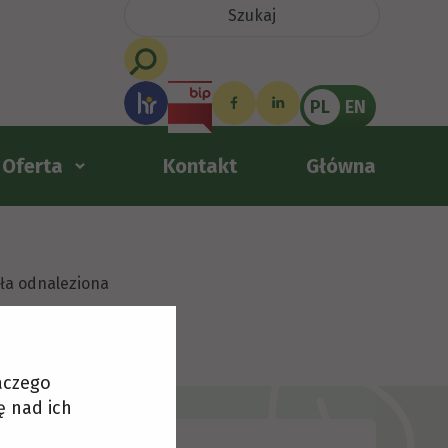
PL
EN
Oferta
Kontakt
Główna
ała odnaleziona
laczego
ę nad ich