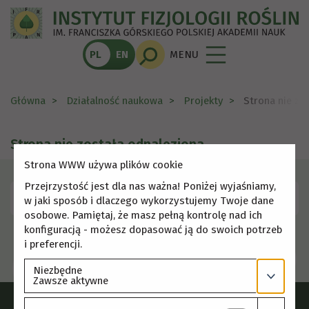
PL
EN
MENU
Główna
Działalność naukowa
Projekty
Strona nie zo
Strona nie została odnaleziona
Strona WWW używa plików cookie
Przejrzystość jest dla nas ważna! Poniżej wyjaśniamy,
Skorzystaj z menu, aby wybrać inną stronę.
w jaki sposób i dlaczego wykorzystujemy Twoje dane
osobowe. Pamiętaj, że masz pełną kontrolę nad ich
konfiguracją - możesz dopasować ją do swoich potrzeb
i preferencji.
Niezbędne
Zawsze aktywne