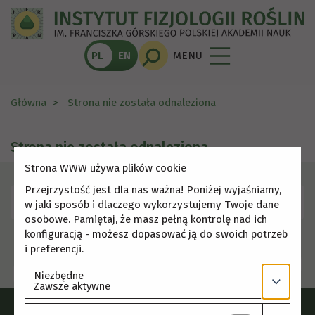
PL
EN
MENU
Główna
Strona nie została odnaleziona
Strona nie została odnaleziona
Strona WWW używa plików cookie
Przejrzystość jest dla nas ważna! Poniżej wyjaśniamy,
Skorzystaj z menu, aby wybrać inną stronę.
w jaki sposób i dlaczego wykorzystujemy Twoje dane
osobowe. Pamiętaj, że masz pełną kontrolę nad ich
konfiguracją - możesz dopasować ją do swoich potrzeb
i preferencji.
Niezbędne
Zawsze aktywne