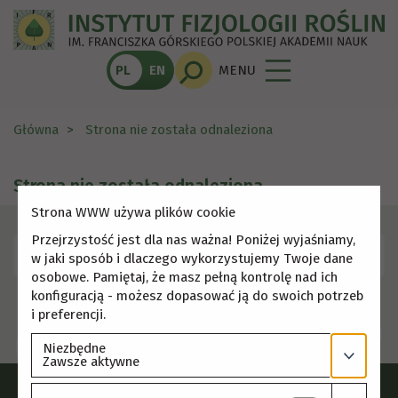
PL
EN
MENU
Główna
Strona nie została odnaleziona
Strona nie została odnaleziona
Strona WWW używa plików cookie
Przejrzystość jest dla nas ważna! Poniżej wyjaśniamy,
Skorzystaj z menu, aby wybrać inną stronę.
w jaki sposób i dlaczego wykorzystujemy Twoje dane
osobowe. Pamiętaj, że masz pełną kontrolę nad ich
konfiguracją - możesz dopasować ją do swoich potrzeb
i preferencji.
Niezbędne
Zawsze aktywne