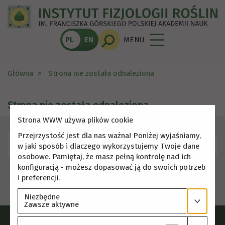
PL
EN
MENU
Główna
Strona nie została odnaleziona
Strona nie została odnaleziona
Strona WWW używa plików cookie
Przejrzystość jest dla nas ważna! Poniżej wyjaśniamy,
Skorzystaj z menu, aby wybrać inną stronę.
w jaki sposób i dlaczego wykorzystujemy Twoje dane
osobowe. Pamiętaj, że masz pełną kontrolę nad ich
konfiguracją - możesz dopasować ją do swoich potrzeb
i preferencji.
Niezbędne
Zawsze aktywne