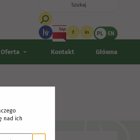
PL
EN
Oferta
Kontakt
Główna
laczego
ę nad ich