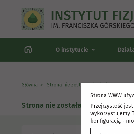
O instytucie
Dział
Główna
Strona nie została odnaleziona
Strona WWW używ
Strona nie została odnaleziona
Przejrzystość jes
wykorzystujemy T
konfiguracją - mo