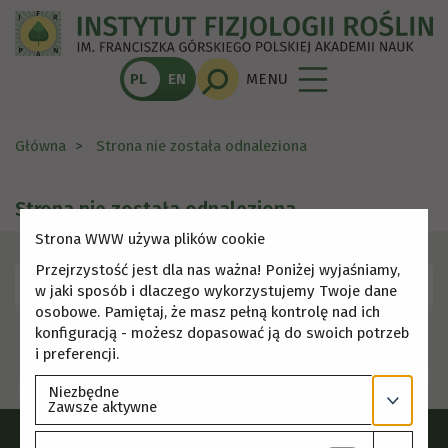
PL
EN
MENU
Główna
Strona nie została odnaleziona
Strona nie została odnaleziona
Strona WWW używa plików cookie
Przejrzystość jest dla nas ważna! Poniżej wyjaśniamy,
Skorzystaj z menu, aby wybrać inną stronę.
w jaki sposób i dlaczego wykorzystujemy Twoje dane
osobowe. Pamiętaj, że masz pełną kontrolę nad ich
konfiguracją - możesz dopasować ją do swoich potrzeb
i preferencji.
Niezbędne
Zawsze aktywne