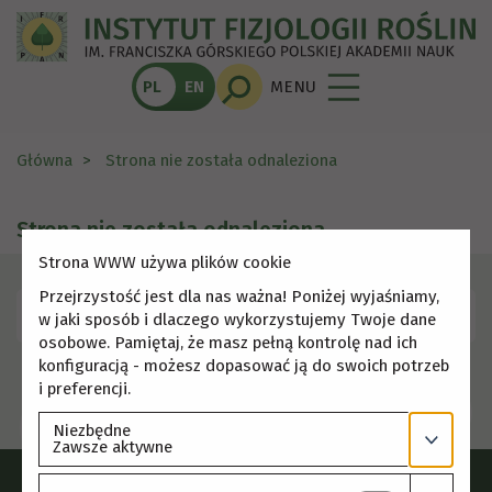
PL
EN
MENU
Główna
Strona nie została odnaleziona
Strona nie została odnaleziona
Strona WWW używa plików cookie
Przejrzystość jest dla nas ważna! Poniżej wyjaśniamy,
Skorzystaj z menu, aby wybrać inną stronę.
w jaki sposób i dlaczego wykorzystujemy Twoje dane
osobowe. Pamiętaj, że masz pełną kontrolę nad ich
konfiguracją - możesz dopasować ją do swoich potrzeb
i preferencji.
Niezbędne
Zawsze aktywne