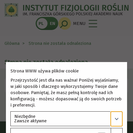
PL
EN
MENU
Główna
Strona nie została odnaleziona
Strona nie została odnaleziona
Strona WWW używa plików cookie
Przejrzystość jest dla nas ważna! Poniżej wyjaśniamy,
Skorzystaj z menu, aby wybrać inną stronę.
w jaki sposób i dlaczego wykorzystujemy Twoje dane
osobowe. Pamiętaj, że masz pełną kontrolę nad ich
konfiguracją - możesz dopasować ją do swoich potrzeb
i preferencji.
Niezbędne
Zawsze aktywne