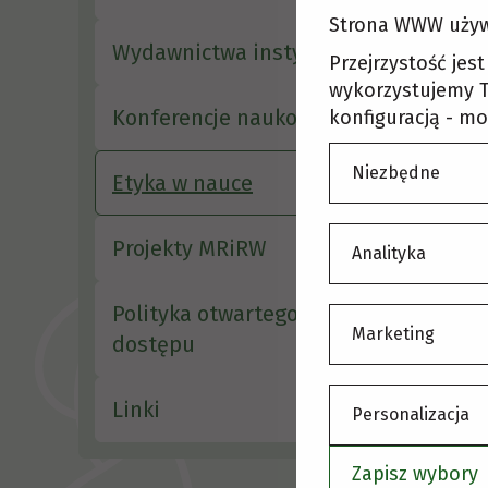
K
Strona WWW używ
o
Wydawnictwa instytutu
Przejrzystość jes
wykorzystujemy T
Konferencje naukowe
konfiguracją - mo
Niezbędne
Etyka w nauce
Projekty MRiRW
Analityka
Polityka otwartego
Marketing
dostępu
Linki
Personalizacja
Zapisz wybory