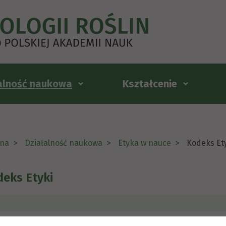
alność naukowa
Kształcenie
na
Działalność naukowa
Etyka w nauce
Kodeks Et
eks Etyki