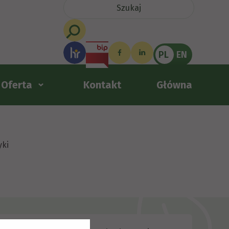
PL
EN
Oferta
Kontakt
Główna
yki