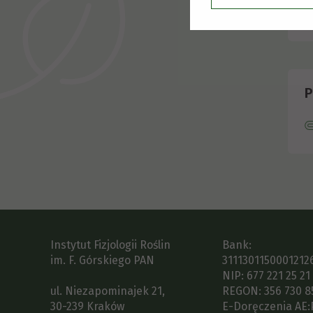
P
Instytut Fizjologii Roślin
Bank:
im. F. Górskiego PAN
3111301150001212
NIP: 677 221 25 21
ul. Niezapominajek 21,
REGON: 356 730 8
30-239 Kraków
E-Doręczenia AE: