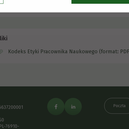
Dobre praktyki we współpracy międzynarodowej (b
liki
Kodeks Etyki Pracownika Naukowego
(format: PDF
Poczta
6637200001
50
PL-76910-