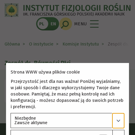
PL
EN
MENU
Główna
O instytucie
Komisje Instytutu
Zespół ds. R
Zespół ds. Równości Płci
Strona WWW używa plików cookie
Przejrzystość jest dla nas ważna! Poniżej wyjaśniamy,
w jaki sposób i dlaczego wykorzystujemy Twoje dane
Zarządzenie dyrektora
(format: PDF, Rozmiar: 0.22
osobowe. Pamiętaj, że masz pełną kontrolę nad ich
MB)
konfiguracją - możesz dopasować ją do swoich potrzeb
i preferencji.
Niezbędne
Zawsze aktywne