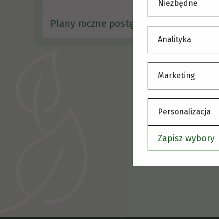
0
Niezbędne
w
Plany roczne postępowań
n
Analityka
p
Marketing
0
p
Personalizacja
p
Zapisz wybory