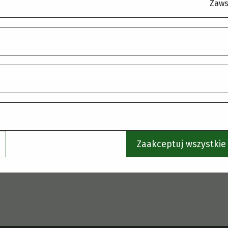
9.02.2022
Wykonanie otworu studziennego
3
Zaws
raz z dokumentacją hydrogeologiczną oraz
w
iezbędną dokumentacją w celu uzyskania
ozwoleń na pobór wody
4.03.2021
Spektrometr z akcesoriami do
1
rowadzenia szybkich nieniszczących
p
omiarów stresu roślin i pigmentów.
Zaakceptuj wszystkie 