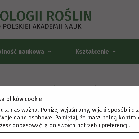
alność naukowa
Kształcenie
na
Zamówienia publiczne
Zapytania ofertowe
a plików cookie
pytania ofertowe
t dla nas ważna! Poniżej wyjaśniamy, w jaki sposób i d
woje dane osobowe. Pamiętaj, że masz pełną kontrol
żesz dopasować ją do swoich potrzeb i preferencji.