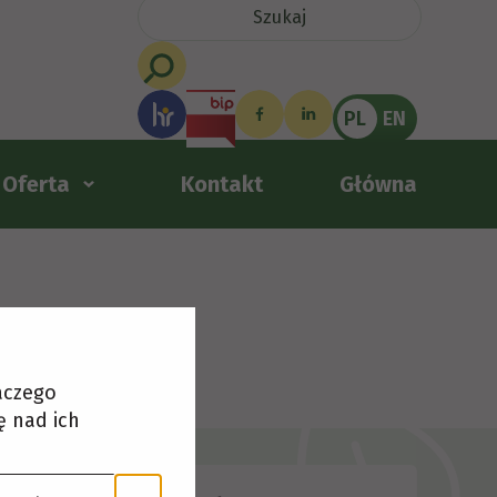
PL
EN
Oferta
Kontakt
Główna
laczego
ę nad ich