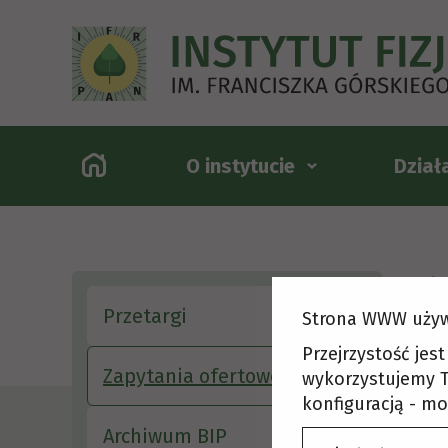
O instytucie
Dział
Głów
Przetargi
Strona WWW używ
Za
Przejrzystość jes
Zapytania ofertowe
wykorzystujemy T
konfiguracją - mo
Archiwum BIP