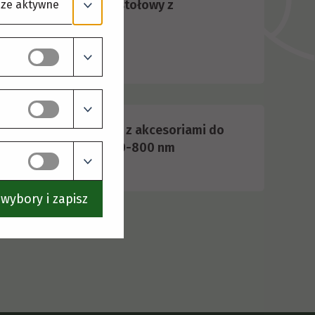
0.03.2021
Liofilizator stołowy z
ze aktywne
yposażeniem
2.10.2020
Spektrometr z akcesoriami do
omiaru w zakresie 300-800 nm
wybory i zapisz