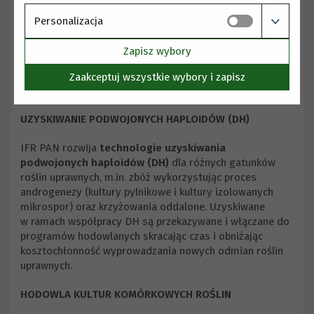
pozyskiwanych w procesie mutagenezy fizycznej
lub chemicznej
Personalizacja
charakterystyki przystosowania nowych odmian
do warunków klimatycznych w różnych sezonach
Zapisz wybory
wegetacyjnych i/lub lokalizacjach
Zaakceptuj wszystkie wybory i zapisz
charakterystyki żywotności roślin z rozsad
i nasadzeń
UZYSKIWANIE PODWOJONYCH HAPLOIDÓW (DH)
IFR PAN rozwija
technologie uzyskiwania
podwojonych haploidów (DH)
dla różnych gatunków
roślin uprawnych, m.in. zbóż wykorzystując proces
androgenezy (kultury pylnikowe i kultury izolowanych
mikrospor) oraz krzyżowania oddalone. Uzyskiwane
w ramach współpracy DH są przekazywane i włączane do
programów hodowlanych skracając czas i obniżając
kosztochłonność wyprowadzania nowych odmian roślin
uprawnych.
HODOWLA KULTUR KOMÓRKOWYCH ROŚLIN