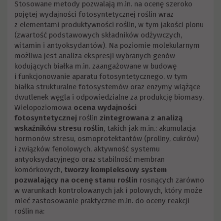
Stosowane metody pozwalają m.in. na ocenę szeroko
pojętej wydajności fotosyntetycznej roślin wraz
z elementami produktywności roślin, w tym jakości plonu
(zwartość podstawowych składników odżywczych,
witamin i antyoksydantów). Na poziomie molekularnym
możliwa jest analiza ekspresji wybranych genów
kodujących białka m.in. zaangażowane w budowę
i funkcjonowanie aparatu fotosyntetycznego, w tym
białka strukturalne fotosystemów oraz enzymy wiążące
dwutlenek węgla i odpowiedzialne za produkcję biomasy.
Wielopoziomowa
ocena wydajności
fotosyntetycznej
roślin
zintegrowana z
analizą
wskaźników stresu roślin
, takich jak m.in.: akumulacja
hormonów stresu, osmoprotektantów (proliny, cukrów)
i związków fenolowych, aktywność systemu
antyoksydacyjnego oraz stabilność membran
komórkowych,
tworzy kompleksowy system
pozwalający na ocenę stanu roślin
rosnących zarówno
w warunkach kontrolowanych jak i polowych, który może
mieć zastosowanie praktyczne m.in. do oceny reakcji
roślin na: