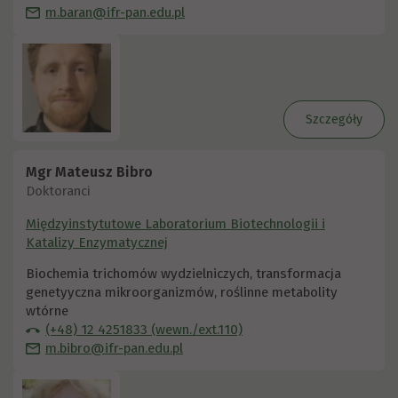
m.baran@ifr-pan.edu.pl
Szczegóły
Mgr Mateusz Bibro
Doktoranci
Międzyinstytutowe Laboratorium Biotechnologii i
Katalizy Enzymatycznej
Biochemia trichomów wydzielniczych, transformacja
genetyyczna mikroorganizmów, roślinne metabolity
wtórne
(+48) 12 4251833 (wewn./ext.110)
m.bibro@ifr-pan.edu.pl