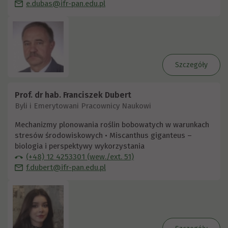
e.dubas@ifr-pan.edu.pl
Szczegóły
Prof. dr hab. Franciszek Dubert
Byli i Emerytowani Pracownicy Naukowi
Mechanizmy plonowania roślin bobowatych w warunkach
stresów środowiskowych • Miscanthus giganteus –
biologia i perspektywy wykorzystania
(+48) 12 4253301 (wew./ext. 51)
f.dubert@ifr-pan.edu.pl