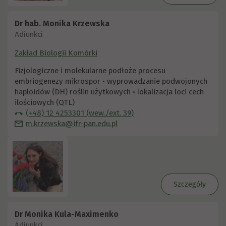
Dr hab. Monika Krzewska
Adiunkci
Zakład Biologii Komórki
Fizjologiczne i molekularne podłoże procesu
embriogenezy mikrospor • wyprowadzanie podwojonych
haploidów (DH) roślin użytkowych • lokalizacja loci cech
ilościowych (QTL)
(+48) 12 4253301 (wew./ext. 39)
m.krzewska@ifr-pan.edu.pl
Szczegóły
Dr Monika Kula-Maximenko
Adiunkci