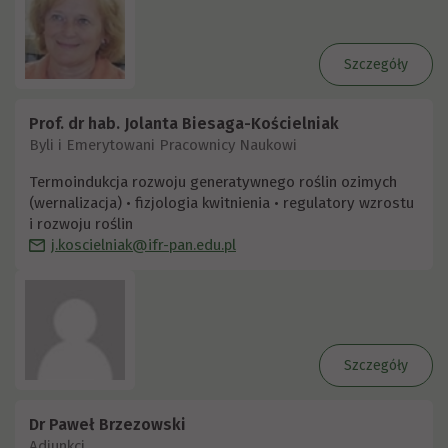
Szczegóły
Prof. dr hab. Jolanta Biesaga-Kościelniak
Byli i Emerytowani Pracownicy Naukowi
Termoindukcja rozwoju generatywnego roślin ozimych
(wernalizacja) • fizjologia kwitnienia • regulatory wzrostu
i rozwoju roślin
j.koscielniak@ifr-pan.edu.pl
Szczegóły
Dr Paweł Brzezowski
Adiunkci