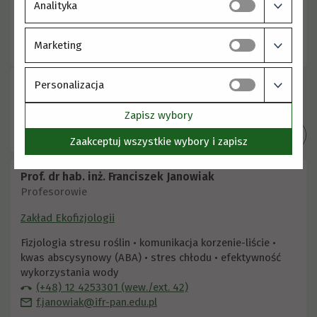
Hormony steroidowe ssaków i brasinosteroidy -
Analityka
występowanie, aktywność, receptory w roślinach
(+48) 12 4251833 (wew./ext. 108)
Marketing
a.janeczko@ifr-pan.edu.pl
Personalizacja
Zapisz wybory
Szczegóły
Zaakceptuj wszystkie wybory i zapisz
Prof. dr hab. inż. Franciszek Janowiak
Profesorowie
Zakład Ekofizjologii
Fizjologia stresu roślin • komunikacja korzenie-liście •
kwas abscysynowy (ABA) • stres chłodu • efektywność
wykorzystania wody
(+48) 12 4253301 (wew./ext. 42)
f.janowiak@ifr-pan.edu.pl