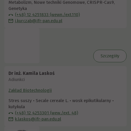
Metabolizm, Nowe techniki Genomowe, CRISPR-Cas9,
Genetyka
(+48) 12 4251833 (wewn./ext.110)
j.kurczab@ifr-pan.edu.pl
Szczegóły
Dr inż. Kamila Laskoś
Adiunkci
Zakład Biotechnologii
Stres suszy • Secale cereale L. • wosk epikutikularny •
kutykula
(+48) 12 4253301 (wew./ext. 48)
k.laskos@ifr-pan.edu.pl