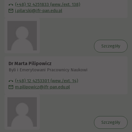
(+48) 12 4251833 (wew./ext. 138)
j.pilarski@ifr-pan.edu.pl
Szczegóły
Dr Marta Pilipowicz
Byli i Emerytowani Pracownicy Naukowi
(+48) 12 4253301 (wew./ext. 14)
m.pilipowicz@ifr-pan.edu.pl
Szczegóły