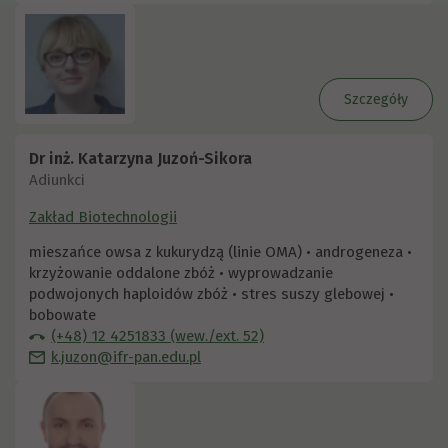
Szczegóły
Dr inż. Katarzyna Juzoń-Sikora
Adiunkci
Zakład Biotechnologii
mieszańce owsa z kukurydzą (linie OMA) • androgeneza •
krzyżowanie oddalone zbóż • wyprowadzanie
podwojonych haploidów zbóż • stres suszy glebowej •
bobowate
(+48) 12 4251833 (wew./ext. 52)
k.juzon@ifr-pan.edu.pl