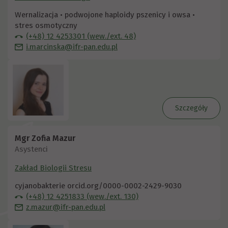
Wernalizacja • podwojone haploidy pszenicy i owsa •
stres osmotyczny
(+48) 12 4253301 (wew./ext. 48)
i.marcinska@ifr-pan.edu.pl
Szczegóły
Mgr Zofia Mazur
Asystenci
Zakład Biologii Stresu
cyjanobakterie orcid.org/0000-0002-2429-9030
(+48) 12 4251833 (wew./ext. 130)
z.mazur@ifr-pan.edu.pl