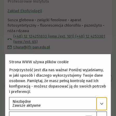
Profesorowie Instytutu
Zakład Ekofizjologii
Susza glebowa • związki fenolowe • aparat
fotosyntetyczny • fluorescencja chlorofilu • pszenżyto •
róża rdzawa
(+48) 12 124251833 (wew./ext. 101) (+48) 12 4253301
(wew./ext. 65)
t.hura@ifr-pan.edu.pl
Strona WWW używa plików cookie
Przejrzystość jest dla nas ważna! Poniżej wyjaśniamy,
w jaki sposób i dlaczego wykorzystujemy Twoje dane
Szczegóły
osobowe. Pamiętaj, że masz pełną kontrolę nad ich
konfiguracją - możesz dopasować ją do swoich potrzeb
i preferencji.
Prof. dr hab. inż. Anna Janeczko
Profesorowie
Niezbędne
Zawsze aktywne
Zakład Biologii Rozwoju