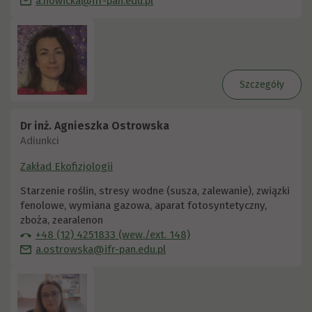
a.nowicka@ifr-pan.edu.pl
Szczegóły
Dr inż. Agnieszka Ostrowska
Adiunkci
Zakład Ekofizjologii
Starzenie roślin, stresy wodne (susza, zalewanie), związki
fenolowe, wymiana gazowa, aparat fotosyntetyczny,
zboża, zearalenon
+48 (12) 4251833 (wew./ext. 148)
a.ostrowska@ifr-pan.edu.pl