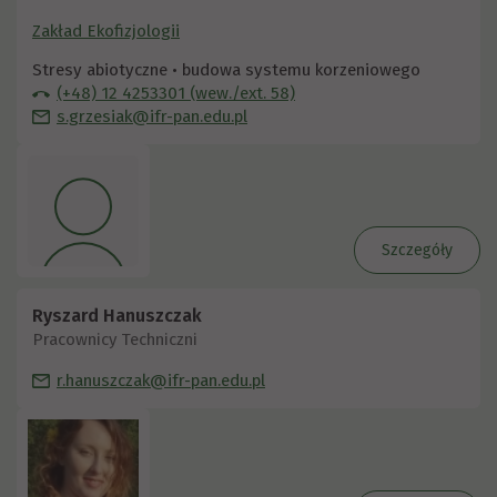
Zakład Ekofizjologii
Stresy abiotyczne • budowa systemu korzeniowego
(+48) 12 4253301 (wew./ext. 58)
s.grzesiak@ifr-pan.edu.pl
Szczegóły
Ryszard Hanuszczak
Pracownicy Techniczni
r.hanuszczak@ifr-pan.edu.pl