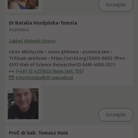
Szczegóły
Dr Natalia Hordyńska-Tomsia
Asystenci
Zakład Biologii Stresu
stres abiotyczny • susza glebowa • pszenica jara •
Triticum aestivum • https://orcid.org/0000-0002-9544-
0513 Web of Science ResearcherID AAM-4658-2021
(+48) 12 4251833 (wew./ext. 155)
n.hordynska@ifr-pan.edu.pl
Szczegóły
Prof. dr hab. Tomasz Hura