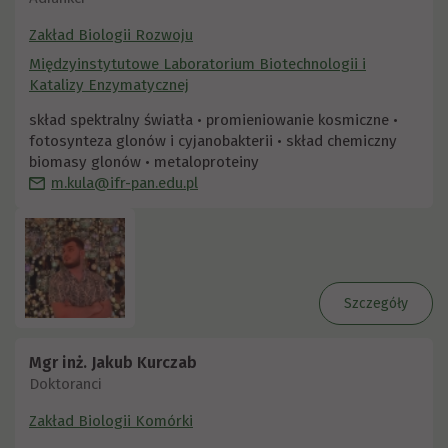
Zakład Biologii Rozwoju
Międzyinstytutowe Laboratorium Biotechnologii i
Katalizy Enzymatycznej
skład spektralny światła • promieniowanie kosmiczne •
fotosynteza glonów i cyjanobakterii • skład chemiczny
biomasy glonów • metaloproteiny
m.kula@ifr-pan.edu.pl
Szczegóły
Mgr inż. Jakub Kurczab
Doktoranci
Zakład Biologii Komórki