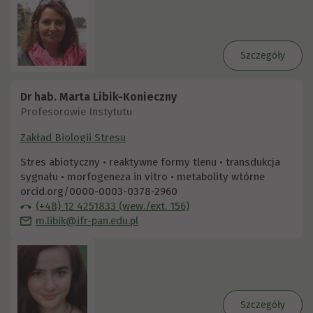
Szczegóły
Dr hab. Marta Libik-Konieczny
Profesorowie Instytutu
Zakład Biologii Stresu
Stres abiotyczny • reaktywne formy tlenu • transdukcja
sygnału • morfogeneza in vitro • metabolity wtórne
orcid.org/0000-0003-0378-2960
(+48) 12 4251833 (wew./ext. 156)
m.libik@ifr-pan.edu.pl
Szczegóły