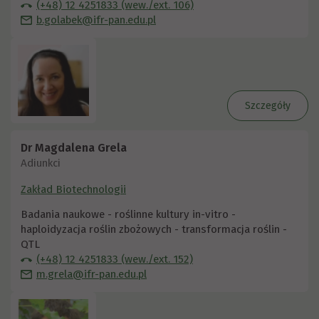
(+48) 12 4251833 (wew./ext. 106)
b.golabek@ifr-pan.edu.pl
Szczegóły
Dr Magdalena Grela
Adiunkci
Zakład Biotechnologii
Badania naukowe - roślinne kultury in-vitro -
haploidyzacja roślin zbożowych - transformacja roślin -
QTL
(+48) 12 4251833 (wew./ext. 152)
m.grela@ifr-pan.edu.pl