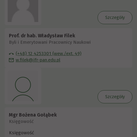
Szczegóły
Prof. dr hab. Władysław Filek
Byli i Emerytowani Pracownicy Naukowi
(+48) 12 4253301 (wew./ext. 49)
w.filek@ifr-pan.edu.pl
Szczegóły
Mgr Bożena Gołąbek
Księgowość
Księgowość