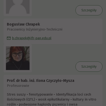
Szczegóły
Bogusław Chrapek
Pracownicy Inżynieryjno-Techniczni
b.chrapek@ifr-pan.edu.pl
Szczegóły
Prof. dr hab. inż. Ilona Czyczyło-Mysza
Profesorowie
Stres suszy • fenotypowanie • Identyfikacja loci cech
ilościowych (QTL) • wosk epikutikularny • kultury in vitro
roślin • podwojone haploidy pszenicy i owsa