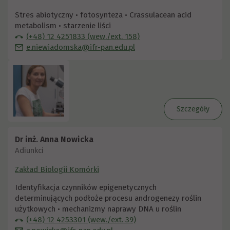
Stres abiotyczny • fotosynteza • Crassulacean acid
metabolism • starzenie liści
(+48) 12 4251833 (wew./ext. 158)
e.niewiadomska@ifr-pan.edu.pl
Szczegóły
Dr inż. Anna Nowicka
Adiunkci
Zakład Biologii Komórki
Identyfikacja czynników epigenetycznych
determinujących podłoże procesu androgenezy roślin
użytkowych • mechanizmy naprawy DNA u roślin
(+48) 12 4253301 (wew./ext. 39)