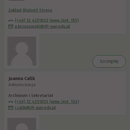
Zakład Biologii Stresu
(+48) 12 4251833 (wew./ext. 155)
p.brzezowski@ifr-pan.edu.pl
Szczegóły
Joanna Calik
Administracja
Archiwum i Sekretariat
(+48) 12 4251833 (wew./ext. 102)
j.calik@ifr-pan.edu.pl