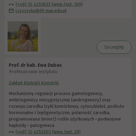
(+48) 12 4251833 (wew./ext. 109)
i.czyczylo@ifr-pan.edu.pl
Szczegóły
Prof. dr hab. Ewa Dubas
Profesorowie Instytutu
Zakład Biologii Komórki
Mechanizmy regulacji procesu gametogenezy,
embriogenezy niezygotycznej (androgenezy) oraz
rozwoju zarodka (cykl komórkowy, cytoszkielet, podłoże
hormonalne i (epi)genetyczne, polarność zarodka,
programowana śmierć) roślin użytkowych • podwojone
haploidy • patogeneza
(+48) 12 4253301 (wew./ext. 39)