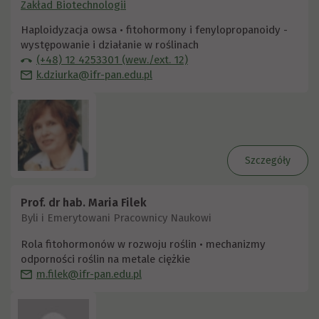
Zakład Biotechnologii
Haploidyzacja owsa • fitohormony i fenylopropanoidy -
występowanie i działanie w roślinach
(+48) 12 4253301 (wew./ext. 12)
k.dziurka@ifr-pan.edu.pl
Szczegóły
Prof. dr hab. Maria Filek
Byli i Emerytowani Pracownicy Naukowi
Rola fitohormonów w rozwoju roślin • mechanizmy
odporności roślin na metale ciężkie
m.filek@ifr-pan.edu.pl