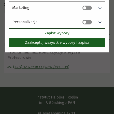
Zastępca Dyrektora ds. Rozwoju
Marketing
Personalizacja
Zapisz wybory
Szczegóły
Zaakceptuj wszystkie wybory i zapisz
Prof. dr hab. inż. Ilona Czyczyło-Mysza
Profesorowie
(+48) 12 4251833 (wew./ext. 109)
Instytut Fizjologii Roślin
im. F. Górskiego PAN
ul. Niezapominajek 21,