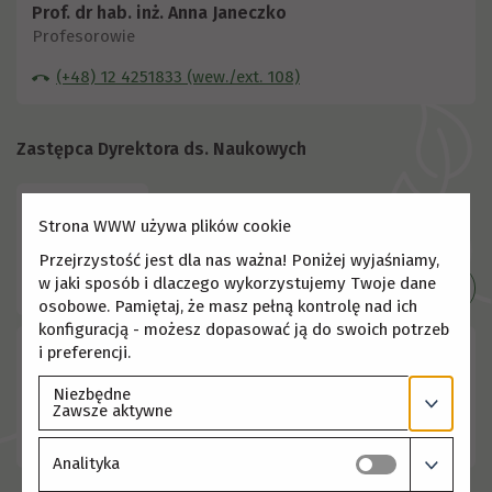
Prof. dr hab. inż. Anna Janeczko
Profesorowie
(+48) 12 4251833 (wew./ext. 108)
Zastępca Dyrektora ds. Naukowych
Strona WWW używa plików cookie
Przejrzystość jest dla nas ważna! Poniżej wyjaśniamy,
w jaki sposób i dlaczego wykorzystujemy Twoje dane
Szczegóły
osobowe. Pamiętaj, że masz pełną kontrolę nad ich
konfiguracją - możesz dopasować ją do swoich potrzeb
i preferencji.
Prof. dr hab. Tomasz Hura
Profesorowie Instytutu
Niezbędne
Zawsze aktywne
(+48) 12 124251833 (wew./ext. 101) (+48) 12 4253301
(wew./ext. 65)
Analityka