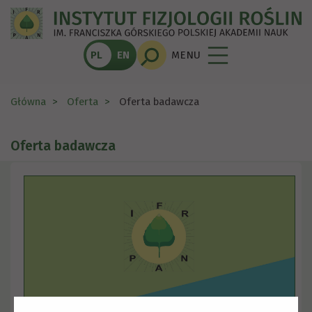
PL
EN
MENU
Główna
Oferta
Oferta badawcza
Oferta badawcza