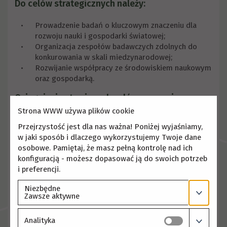
Do celów strategicznych należy:
Prowadzenie badań o kluczowym znaczeniu dla
rozwoju nauki i gospodarki światowej;
Organizacja zespołów badawczych zdolnych do
konkurowania w skali miedzynarodowej;
Rozwijanie współpracy ze środowiskiem naukowym
oraz gospodarką.
Osiągnięcie stawianych celów zapewni
realizacja następującego programu działania:
Strona WWW używa plików cookie
Przejrzystość jest dla nas ważna! Poniżej wyjaśniamy,
Podejmowanie aktualnej problematyki badawczej;
w jaki sposób i dlaczego wykorzystujemy Twoje dane
Dbałość o poprawę jakości wyposażenia
osobowe. Pamiętaj, że masz pełną kontrolę nad ich
aparaturowego i zaplecza laboratoryjnego;
konfiguracją - możesz dopasować ją do swoich potrzeb
Dbałość o rozwój kadry naukowej i wzmacnianie jej
i preferencji.
pozycji międzynarodowej;
Integrowanie środowiska naukowego i współpraca
Niezbędne
z jednostkami gospodarczymi;
Zawsze aktywne
Intensyfikacja krajowej i międzynarodowej
współpracy naukowej;
Analityka