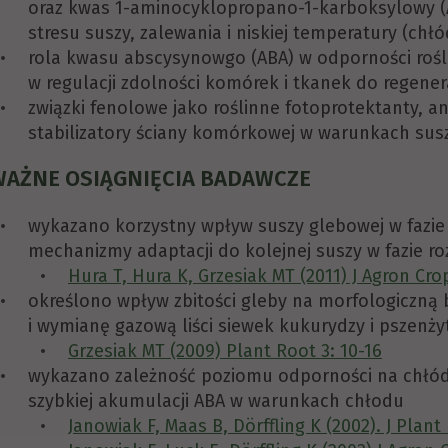
oraz kwas 1-aminocyklopropano-1-karboksylowy (
stresu suszy, zalewania i niskiej temperatury (chłó
rola kwasu abscysynowgo (ABA) w odporności roślin
w regulacji zdolności komórek i tkanek do regenera
związki fenolowe jako roślinne fotoprotektanty, 
stabilizatory ściany komórkowej w warunkach sus
WAŻNE OSIĄGNIĘCIA BADAWCZE
wykazano korzystny wpływ suszy glebowej w fazi
mechanizmy adaptacji do kolejnej suszy w fazie 
Hura T, Hura K, Grzesiak MT (2011) J Agron Crop
określono wpływ zbitości gleby na morfologiczną
i wymianę gazową liści siewek kukurydzy i pszenży
Grzesiak MT (2009) Plant Root 3: 10-16
wykazano zależność poziomu odporności na chłód 
szybkiej akumulacji ABA w warunkach chłodu
Janowiak F, Maas B, Dörffling K (2002). J Plant