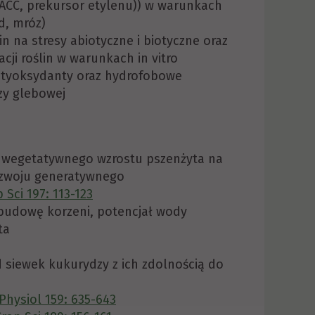
ACC, prekursor etylenu)) w warunkach
d, mróz)
 na stresy abiotyczne i biotyczne oraz
cji roślin w warunkach in vitro
antyoksydanty oraz hydrofobowe
zy glebowej
e wegetatywnego wzrostu pszenżyta na
rozwoju generatywnego
 Sci 197: 113-123
 budowę korzeni, potencjał wody
ta
siewek kukurydzy z ich zdolnością do
 Physiol 159: 635-643