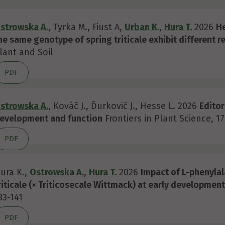
strowska A.
, Tyrka M., Fiust A,
Urban K.
,
Hura T.
2026
He
he same genotype of spring triticale exhibit different 
lant and Soil
PDF
strowska A.
, Kováč J., Ďurkovič J., Hesse L.
2026
Editor
evelopment and function
Frontiers in Plant Science, 17
PDF
ura K.,
Ostrowska A.
,
Hura T.
2026
Impact of L-phenyla
riticale (× Triticosecale Wittmack) at early developmen
33-141
PDF