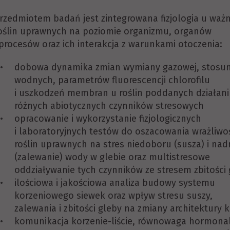
rzedmiotem badań jest zintegrowana fizjologia u waż
oślin uprawnych na poziomie organizmu, organów
 procesów oraz ich interakcja z warunkami otoczenia:
dobowa dynamika zmian wymiany gazowej, stosu
wodnych, parametrów fluorescencji chlorofilu
i uszkodzeń membran u roślin poddanych działan
różnych abiotycznych czynników stresowych
opracowanie i wykorzystanie fizjologicznych
i laboratoryjnych testów do oszacowania wrażliwo
roślin uprawnych na stres niedoboru (susza) i na
(zalewanie) wody w glebie oraz multistresowe
oddziaływanie tych czynników ze stresem zbitości
ilościowa i jakościowa analiza budowy systemu
korzeniowego siewek oraz wpływ stresu suszy,
zalewania i zbitości gleby na zmiany architektury 
komunikacja korzenie-liście, równowaga hormonal