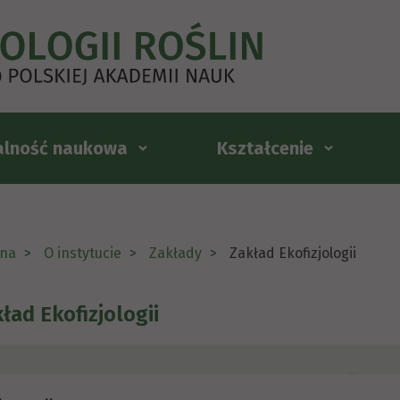
alność naukowa
Kształcenie
na
O instytucie
Zakłady
Zakład Ekofizjologii
ład Ekofizjologii