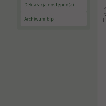
Deklaracja dostępności
P
r
Archiwum bip
i