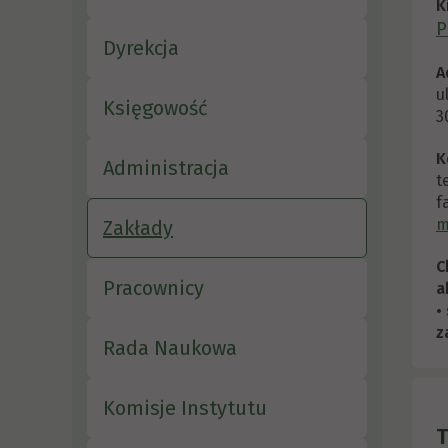
K
P
Dyrekcja
A
u
Księgowość
3
K
Administracja
t
f
m
Zakłady
C
Pracownicy
a
•
z
Rada Naukowa
Komisje Instytutu