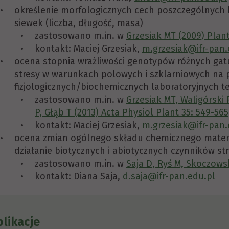
określenie morfologicznych cech poszczególnyc
siewek (liczba, długość, masa)
zastosowano m.in. w
Grzesiak MT (2009) Plant
kontakt: Maciej Grzesiak,
m.grzesiak@ifr-pan.
ocena stopnia wrażliwości genotypów różnych gat
stresy w warunkach polowych i szklarniowych na 
fizjologicznych/biochemicznych laboratoryjnych t
zastosowano m.in. w
Grzesiak MT, Waligórski 
P, Głąb T (2013) Acta Physiol Plant 35: 549-565
kontakt: Maciej Grzesiak,
m.grzesiak@ifr-pan.
ocena zmian ogólnego składu chemicznego materi
działanie biotycznych i abiotycznych czynników s
zastosowano m.in. w
Saja D, Ryś M, Skoczowsk
kontakt: Diana Saja,
d.saja@ifr-pan.edu.pl
likacje