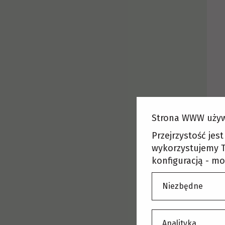
Strona WWW używ
Przejrzystość jes
wykorzystujemy T
konfiguracją - mo
Niezbędne
O
Analityka