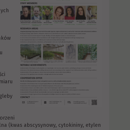
nych
nków
iu
ści
dmiaru
 gleby
korzeni
na (kwas abscysynowy, cytokininy, etylen