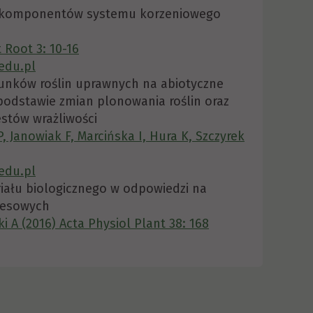
h komponentów systemu korzeniowego
 Root 3: 10-16
edu.pl
unków roślin uprawnych na abiotyczne
podstawie zmian plonowania roślin oraz
estów wrażliwości
P, Janowiak F, Marcińska I, Hura K, Szczyrek
edu.pl
ału biologicznego w odpowiedzi na
tresowych
i A (2016) Acta Physiol Plant 38: 168