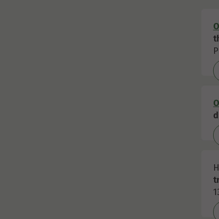
O
t
P
O
d
H
t
1