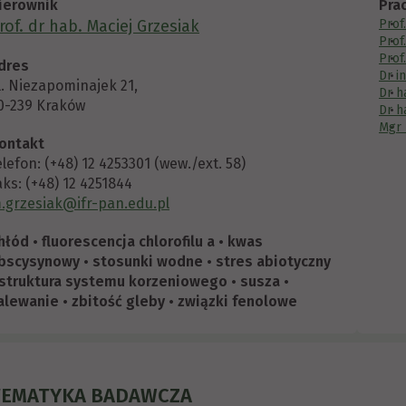
ierownik
Pra
rof. dr hab. Maciej Grzesiak
Prof
Prof
Prof
dres
Dr i
l. Niezapominajek 21,
Dr h
0-239 Kraków
Dr h
Mgr 
ontakt
elefon: (+48) 12 4253301 (wew./ext. 58)
aks: (+48) 12 4251844
.grzesiak@ifr-pan.edu.pl
hłód • fluorescencja chlorofilu a • kwas
bscysynowy • stosunki wodne • stres abiotyczny
 struktura systemu korzeniowego • susza •
alewanie • zbitość gleby • związki fenolowe
TEMATYKA BADAWCZA