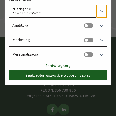
Wytyczne CBA
Niezbędne
Zawsze aktywne
Szczegóły
Analityka
Marketing
Instytut Fizjologii Roślin
im. F. Górskiego PAN
Personalizacja
ul. Niezapominajek 21,
Zapisz wybory
30-239 Kraków
Zaakceptuj wszystkie wybory i zapisz
Bank: 31113011500012126637200001
NIP: 677 221 25 21
REGON: 356 730 850
E-Doręczenia AE:PL-76910-15629-UTIAI-26