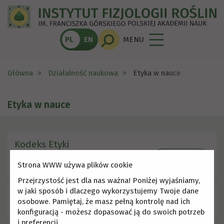
PL
EN
MENU
Główna
Działalność naukowa
Etyka w nauce
Etyka w nauce
Kodeks Etyki
Szczegóły
Strona WWW używa plików cookie
Przejrzystość jest dla nas ważna! Poniżej wyjaśniamy,
Przeciwdziałanie Korupcji
w jaki sposób i dlaczego wykorzystujemy Twoje dane
osobowe. Pamiętaj, że masz pełną kontrolę nad ich
Szczegóły
konfiguracją - możesz dopasować ją do swoich potrzeb
i preferencji.