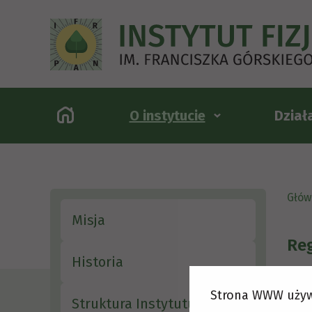
O instytucie
Dział
Głów
Misja
Re
Historia
Strona WWW używ
Struktura Instytutu