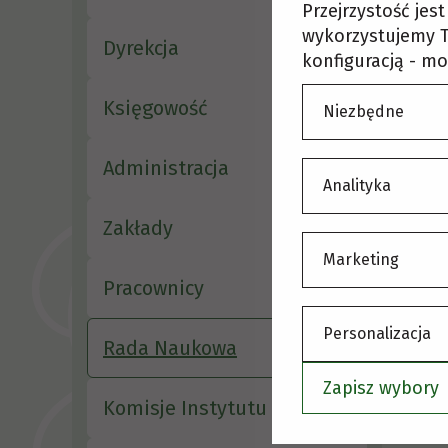
Przejrzystość jes
wykorzystujemy T
Dyrekcja
konfiguracją - mo
Księgowość
Niezbędne
Administracja
Analityka
Zakłady
Marketing
Pracownicy
Personalizacja
Rada Naukowa
Zapisz wybory
Komisje Instytutu