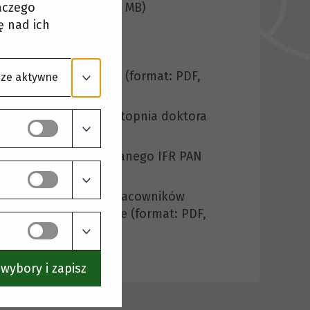
laczego
at: PDF, Rozmiar: 0.18 MB)
ę nad ich
F, Rozmiar: 0.92 MB)
ozmiar: 2.16 MB)
ia doktora w IFR PAN
(format: PDF,
ze aktywne
a w sprawie nadania stopnia doktora
27 MB)
ia doktora habilitowanego IFR PAN
wania o mianowanie pracowników
órskiego PAN w Krakowie
(format: PDF,
ozmiar: 1.42 MB)
wybory i zapisz