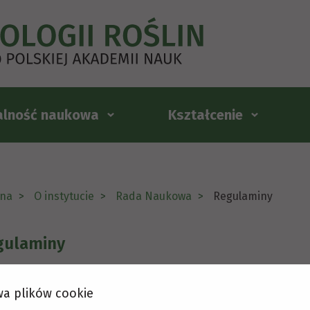
alność naukowa
Kształcenie
na
O instytucie
Rada Naukowa
Regulaminy
gulaminy
a plików cookie