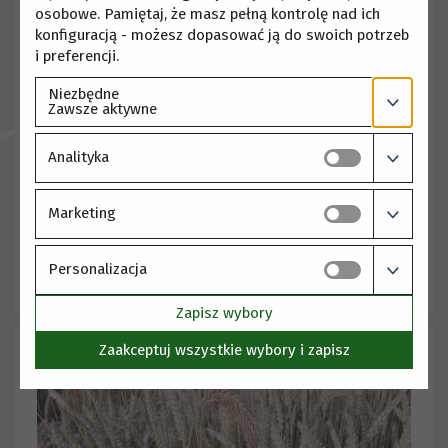
osobowe. Pamiętaj, że masz pełną kontrolę nad ich
konfiguracją - możesz dopasować ją do swoich potrzeb
i preferencji.
Niezbędne
Zawsze aktywne
Analityka
Marketing
10.06.2026
Postępowanie w sprawie nadania Pani dr
DIANIE SAJA-GARBARZ stopnia doktora
Personalizacja
habilitowanego
Zapisz wybory
Zaakceptuj wszystkie wybory i zapisz