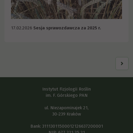
17.02.2026
Sesja sprawozdawcza za 2025 r.
Instytut Fizjologii Roślin
im. F. Górskiego PAN
ul. Niezapominajek 21,
30-239 Kraków
Bank: 31113011500012126637200001
NIP: 677 221 25 21