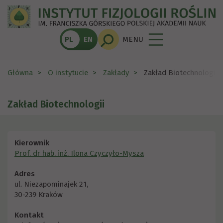
PL
EN
MENU
Główna
O instytucie
Zakłady
Zakład Biotechnologii
Zakład Biotechnologii
Kierownik
Prof. dr hab. inż. Ilona Czyczyło-Mysza
Adres
ul. Niezapominajek 21,
30-239 Kraków
Kontakt