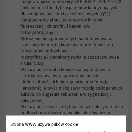
mapy w oparciu o markery SSR, RFLP i AFLP o 472
unikalne loci. Identyfikacja genów kandydujących
dla zmapowanych loci cech ilościowych (QTL)
komponentów plonu, parametrów kinetyki
fluorescencji chlorofilu i barwników
fotosyntetycznych
Wdrożenie linii podwojonych haploidów owsa
uzyskanych metodą krzyżowań oddalonych do
programów hodowlanych
Identyfikacja i charakterystyka mieszańców owsa
z kukurydzą
Wykazanie, że słaba konwersja haploidalnych
zarodków owsa była spowodowana ich
niedojrzałością, ich nieregularną morfologią
i anatomią, a także niską zawartością endogennych
auksyn, co sugeruje zaburzenia w sygnalizacji
auksynowej
Wykazanie, że reakcja żyta na suszę zależy nie tylko
od ilości oraz struktury wosku, ale również od
interakcji między nimi, tłem genetycznym roślin
Strona WWW używa plików cookie
oraz warunkami środowiskowymi