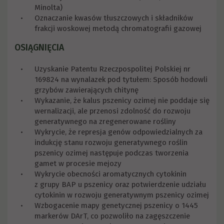
Minolta)
Oznaczanie kwasów tłuszczowych i składników
frakcji woskowej metodą chromatografii gazowej
OSIĄGNIĘCIA
Uzyskanie Patentu Rzeczpospolitej Polskiej nr
169824 na wynalazek pod tytułem: Sposób hodowli
grzybów zawierających chitynę
Wykazanie, że kalus pszenicy ozimej nie poddaje się
wernalizacji, ale przenosi zdolność do rozwoju
generatywnego na zregenerowane rośliny
Wykrycie, że represja genów odpowiedzialnych za
indukcję stanu rozwoju generatywnego roślin
pszenicy ozimej następuje podczas tworzenia
gamet w procesie mejozy
Wykrycie obecności aromatycznych cytokinin
z grupy BAP u pszenicy oraz potwierdzenie udziału
cytokinin w rozwoju generatywnym pszenicy ozimej
Wzbogacenie mapy genetycznej pszenicy o 1445
markerów DArT, co pozwoliło na zagęszczenie