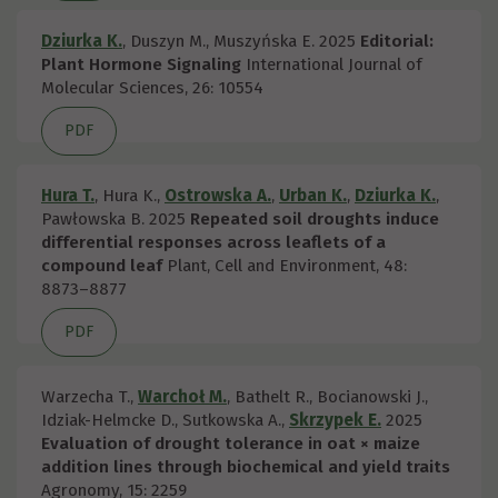
Dziurka K.
, Duszyn M., Muszyńska E.
2025
Editorial:
Plant Hormone Signaling
International Journal of
Molecular Sciences, 26: 10554
PDF
Hura T.
, Hura K.,
Ostrowska A.
,
Urban K.
,
Dziurka K.
,
Pawłowska B.
2025
Repeated soil droughts induce
differential responses across leaflets of a
compound leaf
Plant, Cell and Environment, 48:
8873–8877
PDF
Warzecha T.,
Warchoł M.
, Bathelt R., Bocianowski J.,
Idziak-Helmcke D., Sutkowska A.,
Skrzypek E.
2025
Evaluation of drought tolerance in oat × maize
addition lines through biochemical and yield traits
Agronomy, 15: 2259