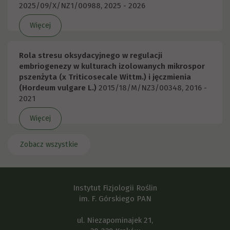
2025/09/X/NZ1/00988, 2025 - 2026
Więcej
Rola stresu oksydacyjnego w regulacji
embriogenezy w kulturach izolowanych mikrospor
pszenżyta (x Triticosecale Wittm.) i jęczmienia
(Hordeum vulgare L.)
2015/18/M/NZ3/00348, 2016 -
2021
Więcej
Zobacz wszystkie
Instytut Fizjologii Roślin
im. F. Górskiego PAN
ul. Niezapominajek 21,