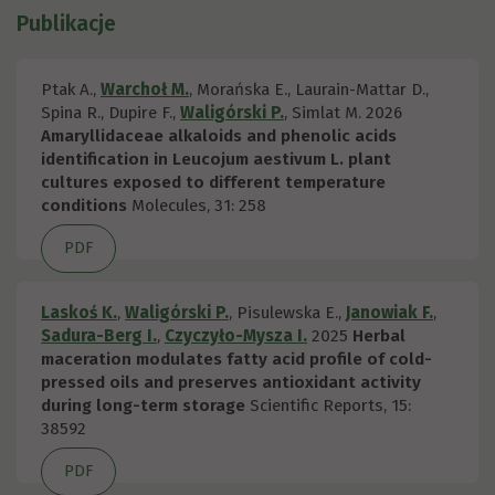
Publikacje
Ptak A.,
Warchoł M.
, Morańska E., Laurain-Mattar D.,
Spina R., Dupire F.,
Waligórski P.
, Simlat M.
2026
Amaryllidaceae alkaloids and phenolic acids
identification in Leucojum aestivum L. plant
cultures exposed to different temperature
conditions
Molecules, 31: 258
PDF
Laskoś K.
,
Waligórski P.
, Pisulewska E.,
Janowiak F.
,
Sadura-Berg I.
,
Czyczyło-Mysza I.
2025
Herbal
maceration modulates fatty acid profile of cold-
pressed oils and preserves antioxidant activity
during long-term storage
Scientific Reports, 15:
38592
PDF