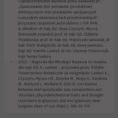
i upowszechnianie wyników pracy naukowej pt.:
„Opracowanie linii zestawów (produktów)
dietetycznych oraz produktów spożywczych
o wysokich właściwościach prozdrowotnych.”
przyznane zespołowi autorskiemu z IFR PAN
w składzie: dr hab. inż. Ilona Czyczyło-Mysza
(kierownik zespołu), prof. dr hab. inż. Elżbieta
Pisulewska, prof. dr hab. inż. Franciszek Janowiak, dr
hab. Piotr Waligórski, dr hab. inż. Anna Janeczko,
mgr inż. Kamila Laskoś, dr inż. Szymon Polaszczyk,
mgr Iwona Sadura
2022 – Nagroda dla Młodego Badacza III stopnia
dla mgr inż. K. Laskoś – przyznana przez Polskie
Towarzystwo Botaniczne za osiągnięcie: Laskoś K.,
Czyczyło-Mysza I.M., Dziurka M., Noga A., Góralska
M., Bartyzel J., Myśków B. (2021). Correlation
between leaf epicuticular wax composition and
structure, physiobiochemical traits and drought
resistance in glaucous and non-glaucous near-
isogenic lines of rye. Plant J, 108: 93-119