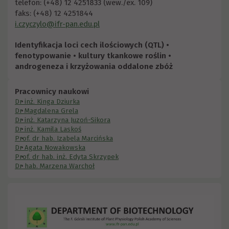
telefon: (+48) 12 4251833 (wew./ex. 109)
faks: (+48) 12 4251844
i.czyczylo@ifr-pan.edu.pl
Identyfikacja loci cech ilościowych (QTL) •
fenotypowanie • kultury tkankowe roślin •
androgeneza i krzyżowania oddalone zbóż
Pracownicy naukowi
Dr inż. Kinga Dziurka
Dr Magdalena Grela
Dr inż. Katarzyna Juzoń-Sikora
Dr inż. Kamila Laskoś
Prof. dr hab. Izabela Marcińska
Dr Agata Nowakowska
Prof. dr hab. inż. Edyta Skrzypek
Dr hab. Marzena Warchoł